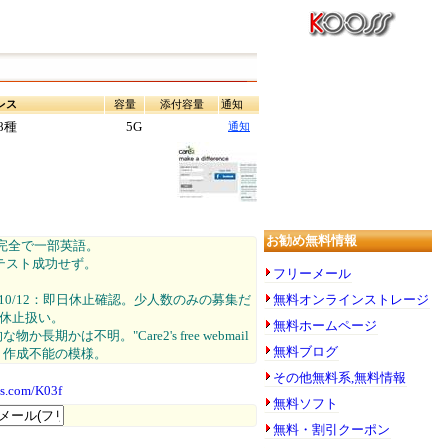
レス
容量
添付容量
通知
8種
5G
通知
お勧め無料情報
は不完全で一部英語。
テスト成功せず。
フリーメール
4/10/12：即日休止確認。少人数のみの募集だ
無料オンラインストレージ
も休止扱い。
無料ホームページ
かは不明。"Care2's free webmail
無料ブログ
在もアカウント作成不能の模様。
その他無料系,無料情報
oss.com/K03f
無料ソフト
無料・割引クーポン