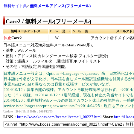
無料サイト集
>
無料メールアドレス(フリーメール)
Care2 / 無料メール(フリーメール)
無料メールアドレス
F
W
受
P
S
転
携
メールアド
休止
Care2
W
アカウント@ドメイン名
日本語メニュー対応海外無料メール(Mail2World系)。
基本：Webメール
便利：アドレス帳.カレンダー.メール検索.フィルター(振分)
対策：迷惑メールフィルター,受信拒否,ホワイトリスト
その他：言語設定,外国語翻訳機能。
日本語メニュー設定は、Options⇒Language⇒Japanese。尚、日本語化
日本語は件名が文字化け。日本語を含むメール翻訳送信機能も付属するが
本家Mail2Worldと異なるのは容量と拡張サービスが無いなど。
2014/10/12：募集再開の模様。アカウント再取得確認等は行わず。⇒201
った（？）模様。⇒2014/10/12：1週間経過、現在も休止の為当サイトで
2014/04/20：現在無料Webメールの新規アカウント休止の可能性有。一時的な物か長期
service is no longer accepting new accounts."⇒2014/04/25：現
Update：2014/10/19 Edit：2014/12/03
LINK
：
https://www.kooss.com/freemail/ccmail_00227.html
Short:
http://l.ko