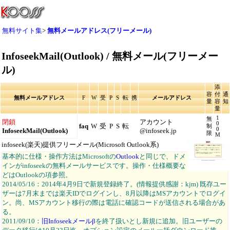
無料サイト集
>
無料メールアドレス(フリーメール)
InfoseekMail(Outlook) / 無料メール(フリーメー
ル)
添
容
付
通
無料メールアドレス
F
W
受
P
S
転
携
メールアドレス
量
容
知
量
1
無
閉鎖
アカウント
0
faq
W
受
P
S
転
制
0
InfoseekMail(Outlook)
@infoseek.jp
限
M
infoseek(楽天)提供フリーメール(Microsoft Outlook系)
基本的に仕様・操作方法はMicrosoftの
Outlook
と同じで、ドメ
インがinfoseekの無料メールサービスです。操作・仕様概要な
どはOutlookの項参照。
2014/05/16：2014年4月9日で新規登録終了。(情報提供感謝：kjm) 既存ユー
ザーは7月末までは楽天IDでログインし、8月以降はMSアカウントでログイ
ン。尚、MSアカウント移行の際は電話に確認コードが送信される場合があ
る。
2011/09/10：
旧Infoseekメールβ
を終了扱いとし新規に追加。旧ユーザーの