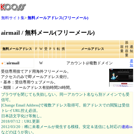
無料サイト集
>
無料メールアドレス(フリーメール)
airmail / 無料メール(フリーメール)
添
容
付
通
無料メールアドレス
F
W
受
P
S
転
携
メールアドレス
量
容
知
量
通
●
∵
airmail
W
アカウント@複数ドメイン
知
受信専用捨てアド用海外フリーメール。
アクセスのみで即メールアドレス発行。
基本：受信専用ウェブメール。
期限：メールアドレス有効時間24時間。
ブラウザを閉じても失効しない。同一アカウント名なら別ドメインでも受
信可。
[Change Email Address]で複数アドレス取得可。前アドレスでの閲覧は受信
トレイURL控え必須。
日本語文字化け等無し。
2018/07/12：URL更新
2012/03/20：稀に未着メールが発生する模様。安定＆送信にも対応の
連絡in
などのほうが良い。