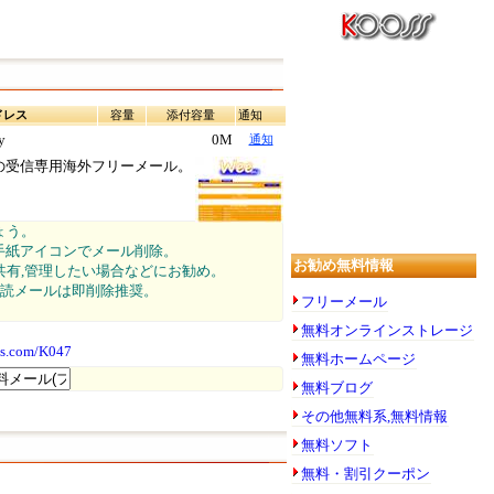
ドレス
容量
添付容量
通知
y
0M
通知
の受信専用海外フリーメール。
ょう。
横の手紙アイコンでメール削除。
お勧め無料情報
有,管理したい場合などにお勧め。
既読メールは即削除推奨。
フリーメール
無料オンラインストレージ
oss.com/K047
無料ホームページ
無料ブログ
その他無料系,無料情報
無料ソフト
無料・割引クーポン