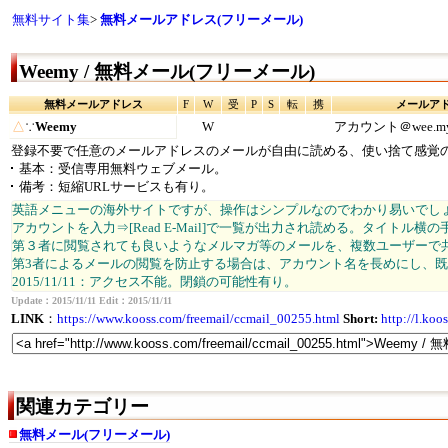
無料サイト集
>
無料メールアドレス(フリーメール)
Weemy / 無料メール(フリーメール)
無料メールアドレス
F
W
受
P
S
転
携
メールア
△
∵
Weemy
W
アカウント＠wee.m
登録不要で任意のメールアドレスのメールが自由に読める、使い捨て感覚
基本：受信専用無料ウェブメール。
備考：短縮URLサービスも有り。
英語メニューの海外サイトですが、操作はシンプルなのでわかり易いでし
アカウントを入力⇒[Read E-Mail]で一覧が出力され読める。タイトル
第３者に閲覧されても良いようなメルマガ等のメールを、複数ユーザーで共
第3者によるメールの閲覧を防止する場合は、アカウント名を長めにし、
2015/11/11：アクセス不能。閉鎖の可能性有り。
Update：2015/11/11 Edit：2015/11/11
LINK
：
https://www.kooss.com/freemail/ccmail_00255.html
Short:
http://l.ko
関連カテゴリー
無料メール(フリーメール)