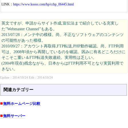
LINK：
https://www.kooss.com/hp/cchp_06445.html
英文ですが、申請からサイト作成,宣伝法まで紹介している充実し
た”Webmaster Channel”もある。
2013/07/28：メンテ中の模様。尚、不正なソフトウェアのコンテンツ
の可能性があった模様。
2010/09/27：アカウント再取得,FTP転送,PHP動作確認。尚、FTP利用
可は、2008年頃から再開しているのを確認。因みに有名どころだけに
そこそこ重い＆FTP転送失敗連続。実用性は乏しい。
(2004年現在)残念ながら、日本からはFTP利用不可となり実質利用で
きない。
Update：2014/10/24 Edit：2014/10/24
関連カテゴリー
無料ホームページ比較
無料サーバー