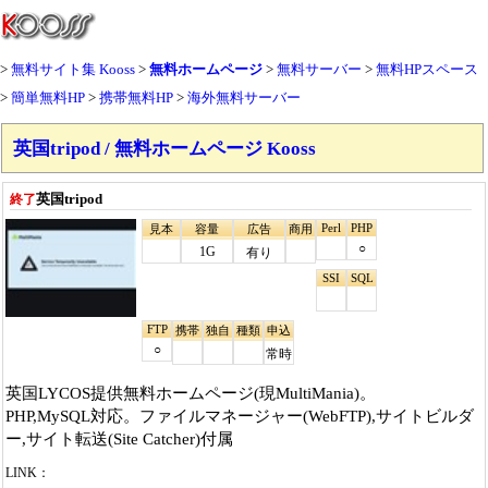
無料サイト集 Kooss
無料ホームページ
無料サーバー
無料HPスペース
簡単無料HP
携帯無料HP
海外無料サーバー
英国tripod / 無料ホームページ Kooss
英国tripod
終了
Perl
PHP
見本
容量
広告
商用
○
1G
有り
SSI
SQL
FTP
携帯
独自
種類
申込
○
常時
英国LYCOS提供無料ホームページ(現MultiMania)。
PHP,MySQL対応。ファイルマネージャー(WebFTP),サイトビルダ
ー,サイト転送(Site Catcher)付属
LINK：