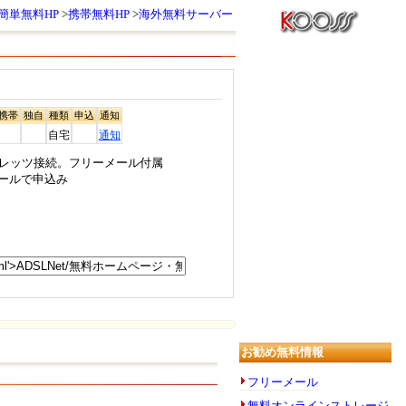
簡単無料HP
携帯無料HP
海外無料サーバー
携帯
独自
種類
申込
通知
自宅
通知
フレッツ接続。フリーメール付属
など。メールで申込み
お勧め無料情報
フリーメール
無料オンラインストレージ