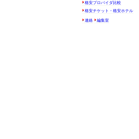
格安プロバイダ比較
格安チケット・格安ホテル
連絡
編集室