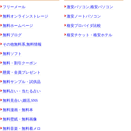
フリーメール
激安パソコン,格安パソコン
無料オンラインストレージ
激安ノートパソコン
無料ホームページ
格安プロバイダ比較
無料ブログ
格安チケット・格安ホテル
その他無料系,無料情報
無料ソフト
無料・割引クーポン
懸賞・全員プレゼント
無料サンプル・試供品
無料占い・当たる占い
無料見合い,婚活,SNS
無料漫画・無料本
無料壁紙・無料画像
無料音楽・無料着メロ