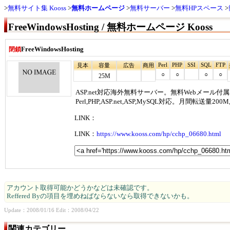
無料サイト集 Kooss
無料ホームページ
無料サーバー
無料HPスペース
FreeWindowsHosting / 無料ホームページ Kooss
FreeWindowsHosting
閉鎖
Perl
PHP
SSI
SQL
FTP
見本
容量
広告
商用
○
○
○
○
25M
ASP.net対応海外無料サーバー。無料Webメール付属
Perl,PHP,ASP.net,ASP,MySQL対応。月間転送量
LINK：
LINK：
https://www.kooss.com/hp/cchp_06680.html
アカウント取得可能かどうかなどは未確認です。
Reffered Byの項目を埋めねばならないなら取得できないかも。
Update：2008/01/16 Edit：2008/04/22
関連カテゴリー