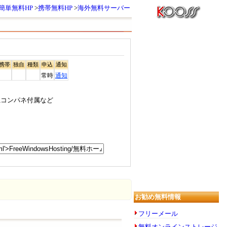
簡単無料HP
携帯無料HP
海外無料サーバー
携帯
独自
種類
申込
通知
常時
通知
200M,コンパネ付属など
お勧め無料情報
フリーメール
無料オンラインストレージ