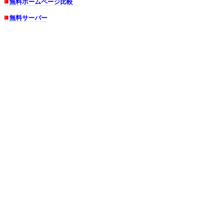
無料ホームページ比較
無料サーバー