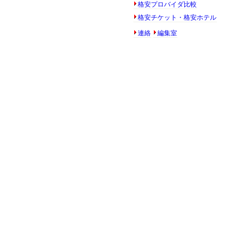
格安プロバイダ比較
格安チケット・格安ホテル
連絡
編集室