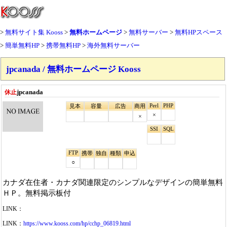
無料サイト集 Kooss
無料ホームページ
無料サーバー
無料HPスペース
簡単無料HP
携帯無料HP
海外無料サーバー
jpcanada / 無料ホームページ Kooss
jpcanada
休止
Perl
PHP
見本
容量
広告
商用
×
×
SSI
SQL
FTP
携帯
独自
種類
申込
○
カナダ在住者・カナダ関連限定のシンプルなデザインの簡単無料
ＨＰ。無料掲示板付
LINK：
LINK：
https://www.kooss.com/hp/cchp_06819.html