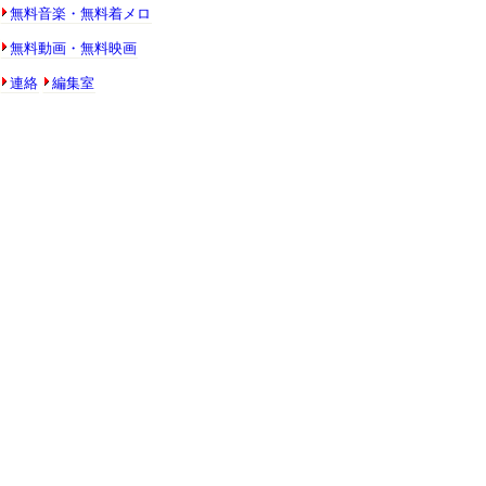
無料音楽・無料着メロ
無料動画・無料映画
連絡
編集室