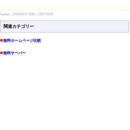
Update：2004/05/15 Edit：2007/05/03
関連カテゴリー
無料ホームページ比較
無料サーバー