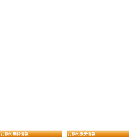
お勧め無料情報
お勧め激安情報