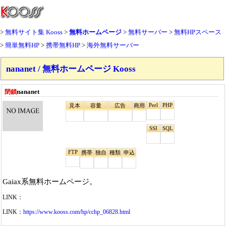
無料サイト集 Kooss
無料ホームページ
無料サーバー
無料HPスペース
簡単無料HP
携帯無料HP
海外無料サーバー
nananet / 無料ホームページ Kooss
nananet
閉鎖
Perl
PHP
見本
容量
広告
商用
SSI
SQL
FTP
携帯
独自
種類
申込
Gaiax系無料ホームページ。
LINK：
LINK：
https://www.kooss.com/hp/cchp_06828.html