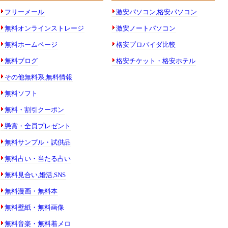
フリーメール
激安パソコン,格安パソコン
無料オンラインストレージ
激安ノートパソコン
無料ホームページ
格安プロバイダ比較
無料ブログ
格安チケット・格安ホテル
その他無料系,無料情報
無料ソフト
無料・割引クーポン
懸賞・全員プレゼント
無料サンプル・試供品
無料占い・当たる占い
無料見合い,婚活,SNS
無料漫画・無料本
無料壁紙・無料画像
無料音楽・無料着メロ