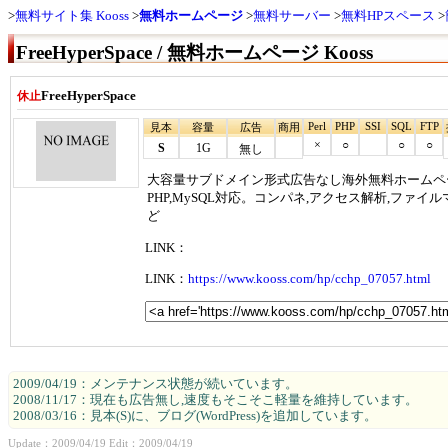
無料サイト集 Kooss
無料ホームページ
無料サーバー
無料HPスペース
FreeHyperSpace / 無料ホームページ Kooss
FreeHyperSpace
休止
Perl
PHP
SSI
SQL
FTP
見本
容量
広告
商用
×
○
○
○
S
1G
無し
大容量サブドメイン形式広告なし海外無料ホームペ
PHP,MySQL対応。コンパネ,アクセス解析,ファ
ど
LINK：
LINK：
https://www.kooss.com/hp/cchp_07057.html
2009/04/19：メンテナンス状態が続いています。
2008/11/17：現在も広告無し,速度もそこそこ軽量を維持しています。
2008/03/16：見本(S)に、ブログ(WordPress)を追加しています。
Update：2009/04/19 Edit：2009/04/19