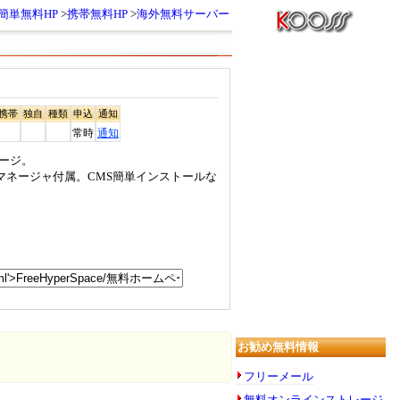
簡単無料HP
携帯無料HP
海外無料サーバー
携帯
独自
種類
申込
通知
常時
通知
ージ。
イルマネージャ付属。CMS簡単インストールな
お勧め無料情報
フリーメール
無料オンラインストレージ