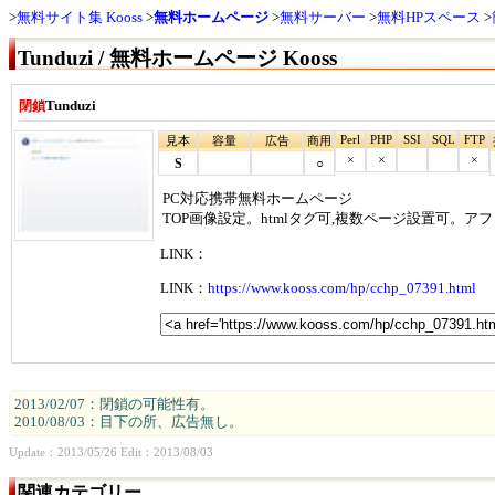
無料サイト集 Kooss
無料ホームページ
無料サーバー
無料HPスペース
Tunduzi / 無料ホームページ Kooss
Tunduzi
閉鎖
Perl
PHP
SSI
SQL
FTP
見本
容量
広告
商用
×
×
×
S
○
PC対応携帯無料ホームページ
TOP画像設定。htmlタグ可,複数ページ設置可。
LINK：
LINK：
https://www.kooss.com/hp/cchp_07391.html
2013/02/07：閉鎖の可能性有。
2010/08/03：目下の所、広告無し。
Update：2013/05/26 Edit：2013/08/03
関連カテゴリー