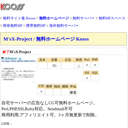
無料サイト集 Kooss
無料ホームページ
無料サーバー
無料HPスペース
簡単無料HP
携帯無料HP
海外無料サーバー
M'sX-Project / 無料ホームページ Kooss
M'sX-Project
終了
Perl
PHP
見本
容量
広告
商用
○
○
1G
△
SSI
SQL
○
FTP
携帯
独自
種類
申込
○
審査
自宅サーバーの広告なしCG可無料ホームページ。
Perl,PHP,SSI,Ruby対応。Sendmail不可
商用利用,アフィリエイト可。3ヶ月無更新で削除。
LINK：