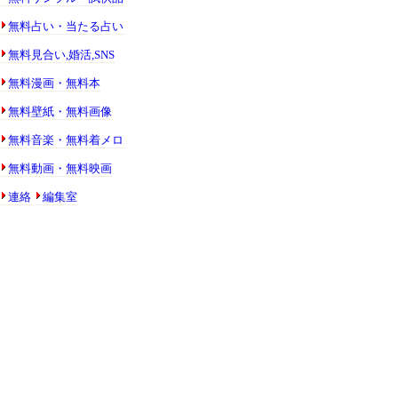
無料占い・当たる占い
無料見合い,婚活,SNS
無料漫画・無料本
無料壁紙・無料画像
無料音楽・無料着メロ
無料動画・無料映画
連絡
編集室