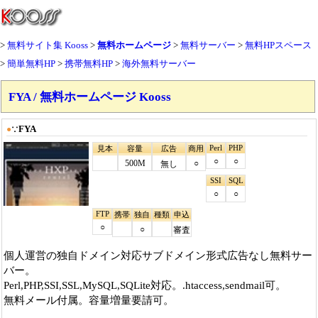
無料サイト集 Kooss
無料ホームページ
無料サーバー
無料HPスペース
簡単無料HP
携帯無料HP
海外無料サーバー
FYA / 無料ホームページ Kooss
FYA
●
∵
Perl
PHP
見本
容量
広告
商用
○
○
500M
○
無し
SSI
SQL
○
○
FTP
携帯
独自
種類
申込
○
○
審査
個人運営の独自ドメイン対応サブドメイン形式広告なし無料サー
バー。
Perl,PHP,SSI,SSL,MySQL,SQLite対応。.htaccess,sendmail可。
無料メール付属。容量増量要請可。