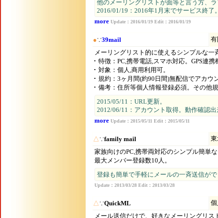
他のメーリングリストが面等と言う方、ラ
2016/01/19：2016年1月末でサービス終
more
Update：2016/01/19 Edit：2016/01/19
有
●
∵
39mail
メーリングリスト的に使えるシンプルな一
特徴：PC,携帯電話,スマホ対応。GPS連
対象：個人,商用利用可。
規約：3ヶ月間(約90日間)無配信でアカウ
備考：住所等個人情報登録必須。その他
2015/05/11：URL更新。
2012/06/11：アカウント取得。動作確認
more
Update：2015/05/11 Edit：2015/05/11
東
△
∵
family mail
家族向けのPC,携帯両対応のシンプル簡単
最大メンバー登録数10人。
登録も簡単で手軽にメールの一斉送信がで
Update：2013/03/28 Edit：2013/03/28
個
△
∵
QuickML
メール送信だけで、好きなメーリングリス