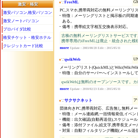
G
●
∵
FreeML
激安・格安
PC,スマホ,携帯両対応の無料メーリング
激安パソコン,格安パソコン
特徴：メーリングリストと掲示板の同期連
激安ノートパソコン
ある。
備考：携帯絵文字相互交換表示対応。
プロバイダ比較
古株の無料メーリングリストサービスです
格安チケット・格安ホテル
携帯専用のiFreeMLは廃止・統合された模
クレジットカード比較
more
Update：2003/08/28 Edit：2015/05/11
U
●
∵
qwikWeb
メーリングリスト(QuickML)とWiki(Wik
特徴：自分のサーバーへインストールして使
qwikWebは無料のオープンソースです。
more
Update：2010/02/23 Edit：2015/05/11
ア
●
∵
サクサクネット
団体向きPC,携帯両対応、広告無し無料メ
特徴：メール連絡網,一括情報発信,イベ
機能：出欠確認(自動再送信),スケジュール
備考：添付ファイル,絵文字,携帯長文メー
対策：自動フィルタリング機能(メール送