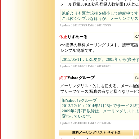
メール容量50KB未満,登録人数制限10人
以前よりも運営規模を縮小して継続中です
これ位シンプルなほうが、メーリングリス
Update：2011/09/29 Edit：2011/09/29
R
休止
りすめーる
csc提供の無料メーリングリスト。携帯電話.
シンプル簡単です。
2015/05/11：URL更新。2005年か
Update：2015/05/11 Edit：2015/05/11
Y
終了
Yahooグループ
メーリングリスト的にも使える、メール配
ブリーフケース,写真共有など様々なサービス
旧Yahoo! eグループ
2013/12/19：2014年5月28日でサービス
2009年7月7日以降は、メーリングリス
変わっています。
Update：2014/08/02 Edit：2014/08/02
無料メーリングリスト
サイト名