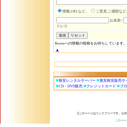
情報,URLなど。
ご意見,ご感想など
お名前 /
ドレス
▲
格安レンタルサーバー
激安格安販売サ
CD・DVD販売
クレジットカード
プ
【このページはリンクフリーです。公共
このペー