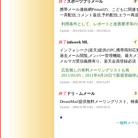
オ
終了
スポーツプリメール
携帯メール連絡網Primailの、こどもに
一斉配信,コメント返信,予約配信,エラー再
利用条件として、レポートと改善要求等の
Update：2013/04/21 Edit：2013/04/21
イ
終了
infoseek ML
インフォシーク(楽天)提供のPC,携帯両対
過去メール閲覧,メンバー管理機能。最大メ
メルマガ受信義務有り。楽天会員登録必須
広告無しの有料メーリングリストも有
2011/05/05：2011年4月26日で新規登
Update：2011/05/05 Edit：2011/12/07
３
終了
ドリ－ムメール
DreamMail提供無料メーリングリスト。
Update：2004/11/09 Edit：2016/10/22
▲
>>無料メーリ