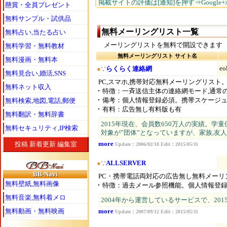
掲載サイトの評価は[通知]を押す⇒Google
懸賞・全員プレゼント
無料サンプル・試供品
無料メーリングリスト一覧
無料占い,当たる占い
メーリングリストを無料で開設できます
無料学習・無料教材
無料メーリングリスト
サイト名
無料漫画・無料本
e
●
∵
らくらく連絡網
無料見合い,婚活,SNS
PC,スマホ,携帯対応無料メーリングリス
無料ネット収入
特徴：一斉送信主体の連絡網モード,通常
備考：個人情報登録必須。携帯スケージ
無料検索,地図,電話,郵便
有料：広告無し有料版も有
無料翻訳・無料辞書
2015年現在、会員数650万人の実績。
無料セキュリティ,IP検索
対象が”団体”となっていますが、家族,友
more
投稿
新着更新
編集室
Update：2006/02/18 Edit：2015/05/11
●
∵
ALLSERVER
BB-Navi
PC・携帯電話両対応の広告無し無料メーリ
無料壁紙,無料画像
特徴：過去メール参照機能。個人情報登録
無料音楽,無料着メロ
2004年から運営しているサービスで、20
無料動画・無料映画
more
Update：2007/09/12 Edit：2015/05/11