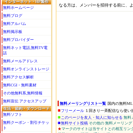
インターネット・HP製作
なる方は、メンバーを招待する前に、
無料ホームページ
無料ブログ
無料アルバム
無料掲示板
無料プロバイダー
無料ネット電話,無料TV電
話
無料メールアドレス
無料オンラインストレージ
無料アクセス解析
無料CGI・無料素材
その他無料系,無料情報
無料宣伝 アクセスアップ
無料メーリングリスト一覧
国内の無料ML
生活・節約・ダウンロード
フリーメール
１回きり一斉配信なら使い
無料ソフト
このページを友人・知人に知らせる
無料
無料クーポン・割引チケッ
無料サイト投稿
その他の 無料メーリング
ト
★
マークのサイトは当サイトとの相互リン