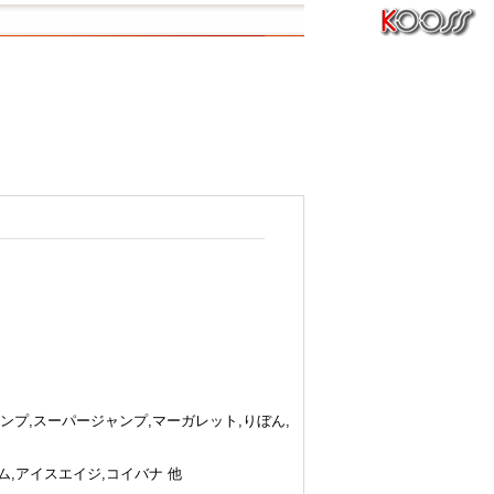
ンプ,スーパージャンプ,マーガレット,りぼん,
ム,アイスエイジ,コイバナ 他