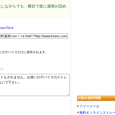
業しながらでも、横目で楽に漫画が読め
s.com/T0n3
たのデバイスだけに保存されます。
い。
お勧め無料情報
フリーメール
無料オンラインストレ