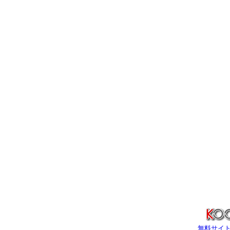
無料サイト集