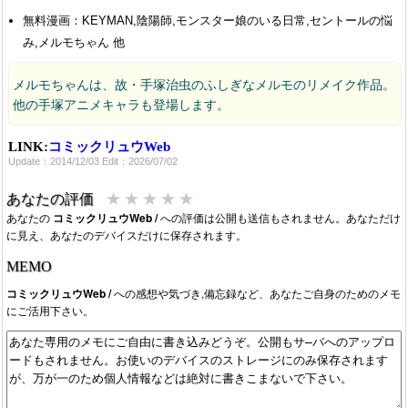
無料漫画：KEYMAN,陰陽師,モンスター娘のいる日常,セントールの悩
み,メルモちゃん 他
メルモちゃんは、故・手塚治虫のふしぎなメルモのリメイク作品。
他の手塚アニメキャラも登場します。
LINK:
コミックリュウWeb
Update：2014/12/03 Edit：2026/07/02
★
★
★
★
★
あなたの評価
あなたの
コミックリュウWeb /
への評価は公開も送信もされません。あなただけ
に見え、あなたのデバイスだけに保存されます。
MEMO
コミックリュウWeb /
への感想や気づき,備忘録など、あなたご自身のためのメモ
にご活用下さい。