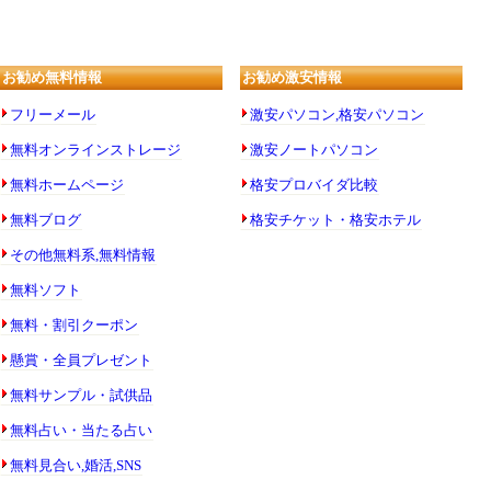
お勧め無料情報
お勧め激安情報
フリーメール
激安パソコン,格安パソコン
無料オンラインストレージ
激安ノートパソコン
無料ホームページ
格安プロバイダ比較
無料ブログ
格安チケット・格安ホテル
その他無料系,無料情報
無料ソフト
無料・割引クーポン
懸賞・全員プレゼント
無料サンプル・試供品
無料占い・当たる占い
無料見合い,婚活,SNS