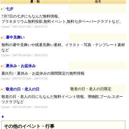
夏・秋
備考
●
∵
七夕
7月7日の七夕にちなんだ無料情報。
プラネタリウム無料投影,無料イベント,無料七夕ペーパークラフトなど。
Update：2007/05/27 Edit：2010/10/12
●
∵
暑中見舞い
無料の暑中見舞いや残暑見舞い素材。イラスト・写真・テンプレート素材
など
Update：2007/03/18 Edit：2010/10/12
●
∵
夏休み・お盆休み
夏(8月)・夏休み・お盆休みの期間限定の無料情報
Update：2007/07/15 Edit：2007/07/26
敬老の日・老人の日限定
●
∵
敬老の日・老人の日
敬老の日・老人の日にちなんだ無料イベント情報。博物館,プール,スポー
ツクラブなど
Update：2007/03/29 Edit：2010/10/12
▲
その他のイベント・行事