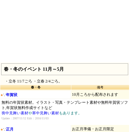
春・冬のイベント 11月～5月
・立冬 11/7ごろ ・立春 2/4ごろ。
春・冬
備考
10月ころから配布されます
●
∵
年賀状
無料の年賀状素材。イラスト・写真・テンプレート素材や無料年賀状ソフ
ト,年賀状無料作成サイトなど
喪中見舞い素材
や
寒中見舞い素材
もあります。
Update：2007/11/12 Edit：2016/11/03
お正月準備・お正月限定
●
∵
正月