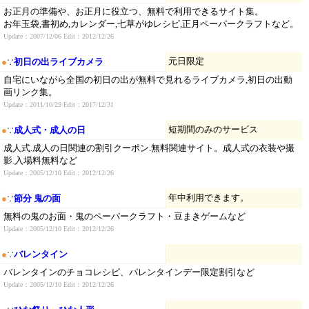
お正月の準備や、お正月に役立つ、無料で利用できるサイト集。
お年玉袋,書初め,カレンダー,七草がゆレシピ,正月ペーパークラフトなど。
Update：2007/12/06 Edit：2012/12/26
元日限定
●
∵
初日の出ライブカメラ
自宅にいながら全国の初日の出が無料で見れるライブカメラ,初日の出動
画リンク集。
Update：2011/10/29 Edit：2017/12/31
短期間のみのサービス
●
∵
成人式・成人の日
成人式.成人の日関連の割引クーポン.無料関連サイト。成人式の衣装や撮
影.入場料無料など
Update：2005/12/10 Edit：2012/12/26
年中利用できます。
●
∵
節分 鬼の面
無料の鬼のお面・鬼のペーパークラフト・豆まきゲームなど
Update：2005/12/10 Edit：2012/12/26
●
∵
バレンタイン
バレンタインのチョコレシピ、パレンタインデー限定割引など
Update：2005/12/10 Edit：2012/12/26