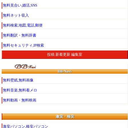
無料見合い,婚活,SNS
無料ネット収入
無料検索,地図,電話,郵便
無料翻訳・無料辞書
無料セキュリティ,IP検索
投稿
新着更新
編集室
BB-Navi
無料壁紙,無料画像
無料音楽,無料着メロ
無料動画・無料映画
激安・格安
激安パソコン,格安パソコン