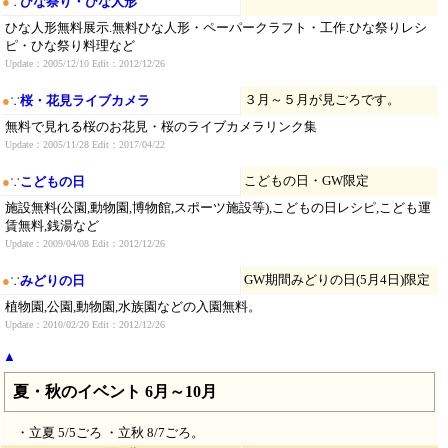
●
∵
ひな祭り・ひな人形
ひな人形無料展示.無料ひな人形・ペーパークラフト・工作.ひな祭りレシ
ピ・ひな祭り料理など
Update：2005/12/10 Edit：2012/12/26
３月～５月が見ごろです。
●
∵
桜・花見ライブカメラ
無料で見れる桜のお花見・桜のライブカメラリンク集
Update：2005/11/28 Edit：2017/04/22
こどもの日・GW限定
●
∵
こどもの日
施設無料(公園,動物園,博物館,スポーツ施設等),こどもの日レシピ,こども運
賃無料,銭湯など
Update：2009/04/08 Edit：2012/12/26
GW期間みどりの日(5月4日)限定
●
∵
みどりの日
植物園,公園,動物園,水族園などの入園無料。
Update：2010/02/20 Edit：2012/12/26
▲
夏・秋のイベント 6月～10月
・立夏 5/5ごろ ・立秋 8/7ごろ。