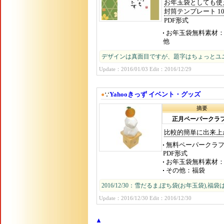
お年玉袋としても使
封筒テンプレート 1
PDF形式
お年玉袋無料素材
他
デザインは真面目ですが、題字はちょっとユ
Update：2016/01/03 Edit：2016/12/29
Yahooきっず イベント・グッズ
●
∵
摘要
正月ペーパークラ
比較的簡単に出来上
無料ペーパークラ
PDF形式
お年玉袋無料素材
その他
福袋
2016/12/30：雪だるま,ぽち袋(お年玉袋),福袋
Update：2016/12/30 Edit：2016/12/30
▲