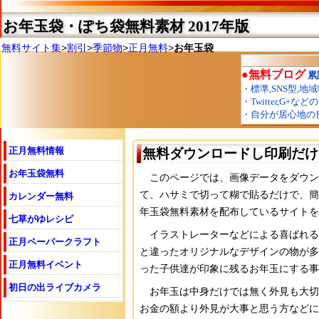
お年玉袋・ぽち袋無料素材 2017年版
無料サイト集
>
割引
>
季節物
>
正月無料
>
お年玉袋
正月無料情報
無料ダウンロードし印刷だけ
お年玉袋無料
このページでは、画像データをダウン
て、ハサミで切って糊で貼るだけで、簡
カレンダー無料
年玉袋無料素材を配布しているサイトを
七草がゆレシピ
イラストレーターなどによる喜ばれる
正月ペーパークラフト
と違ったオリジナルなデザインの物が多
正月無料イベント
った子供達が印象に残るお年玉にする事
初日の出ライブカメラ
お年玉は中身だけでは無く外見も大切
お金の額より外見が大事と思う方などに