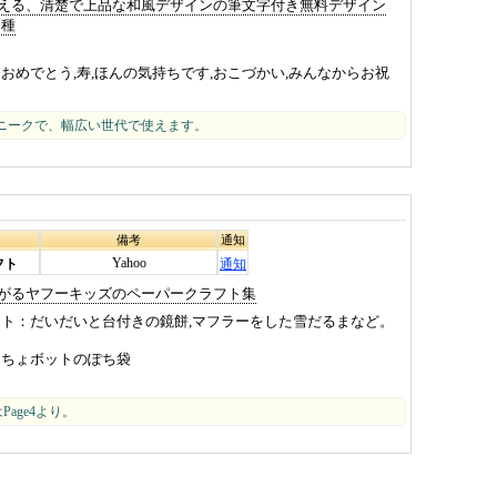
える、清楚で上品な和風デザインの筆文字付き無料デザイン
0種
おめでとう,寿,ほんの気持ちです,おこづかい,みんなからお祝
ニークで、幅広い世代で使えます。
備考
通知
Yahoo
フト
通知
がるヤフーキッズのペーパークラフト集
フト
だいだいと台付きの鏡餅,マフラーをした雪だるまなど。
ちょボットのぽち袋
はPage4より。