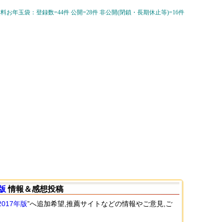
無料お年玉袋：登録数=44件 公開=28件 非公開(閉鎖・長期休止等)=16件
版
情報＆感想投稿
017年版
”へ追加希望,推薦サイトなどの情報やご意見,ご