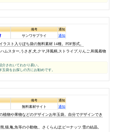
備考
通知
材
サンワサプライ
通知
ラスト入りぽち袋の無料素材 14種。PDF形式。
ハムスター,うさぎ,犬,クマ,洋風柄,ストライプ,りんご,和風着物
紹介されいてわかり易い。
年玉袋をお探しの方にお勧めです。
備考
通知
無料素材サイト
通知
の植物や果物などのデザインお年玉袋。自分でデザインでき
熊,猫,亀,魚等の小動物,、さくらんぼ,ピーナッツ.雪の結晶。