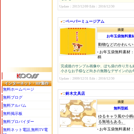
Update：2013/12/09 Edit：2016/12/30
ペーパーミュージアム
●
∵
摘要
お年玉袋無料素
動物などのかわいいイ
お年玉袋無料素材
柄
完成後のサンプル画像や、ぽち袋の作り方も
小さなお子様など向きの無難なデザインのお
Update：2009/12/31 Edit：2016/12/30
インターネット・HP製作
無料ホームページ
鈴木文具店
●
∵
無料ブログ
摘要
無料アルバム
無料型紙
無料掲示板
ゆるキャラ風や小柄
る無地もある。
無料プロバイダー
お年玉袋無料素材
無料ネット電話,無料TV電