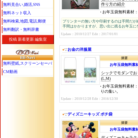
作り方の紹介
無料見合い,婚活,SNS
お年玉袋無料素材
無料ネット収入
無料検索,地図,電話,郵便
プリンターの無い方や印刷するのは手間だが
手間はかかりますが、思い出に残るお年玉に
無料翻訳・無料辞書
Update：2010/12/27 Edit：2017/01/01
投稿
新着更新
編集室
お金の洋服屋
●
∵
BB-Navi
摘要
無料壁紙,スクリーンセーバ
お年玉袋無料素
CM動画
シックでモダンでお
(L,M)
お年玉袋無料素材
りの集い。
Update：2010/12/28 Edit：2016/12/30
ディズニーキッズ ポチ袋
●
∵
摘要
お年玉袋無料素
ディズニーキャラク