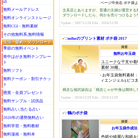
話
ページ中央右 ポチ袋
無料メールアドレス
文具店とありますが、普通の主婦が運営する
ダウンロードしたら、何かを売りつけるよう
無料オンラインストレージ
Update：2007/12/28 Edit：2016/12/30
無料CGI・無料素材
その他無料系,無料情報
mihoのプリント素材 ポチ袋 2017
●
∵
生活・節約・ダウンロード
摘要
季節の無料イベント
無料お年玉袋
喪中はがき無料テンプレー
ユニークな干支や着
ト
素材 36種。
無料ソフト
お年玉袋無料素材
無料クーポン・割引チケッ
ィエンジェル),ピコ太郎,
ト
残念な福沢諭吉は「残念じゃが中身は期待し
懸賞・全員プレゼント
Update：2016/12/29 Edit：2016/12/29
無料サンプル・試供品
無料占い,当たる占い
鶴のポチ袋
●
∵
2026年の運勢無料占い
摘要
無料学習・無料教材
お年玉袋作成法
無料漫画・無料本
色紙や綺麗な和紙を