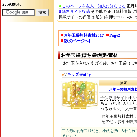
このページを友人・知人に知らせる
正月無
無料サイト投稿
その他の 正月無料情報 
掲載サイトの評価は[通知]を押す⇒Google
お年玉袋無料素材2017
Page2
[次のページへ]
お年玉袋(ぽち袋)無料素材
お年玉を入れてあげる袋、お年玉袋（ぽち
キッズ＠nifty
●
∵
摘要
お年玉袋無料素
子供専用サイトオリ
ちょっと珍しい正方
べるカルタ,百人一
お年玉袋無料素材
その他
お年玉帳,
正方形のお年玉袋だと、小銭を沢山入れられ
るかも？