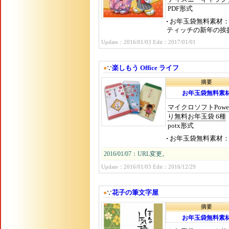
PDF形式
お年玉袋無料素材
ティッチの新年の挨
Update：2016/01/03 Edit：2017/01/01
楽しもう Office ライフ
●
∵
摘要
お年玉袋無料素
マイクロソフトPow
り無料お年玉袋 6種
potx形式
お年玉袋無料素材
2016/01/07：URL変更。
Update：2016/01/03 Edit：2016/12/29
花子の筆文字屋
●
∵
摘要
お年玉袋無料素