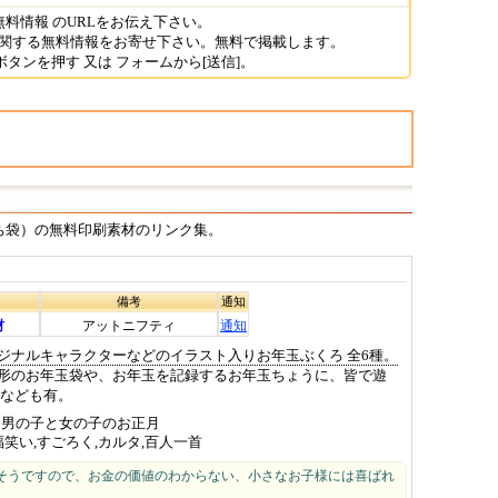
料情報 のURLをお伝え下さい。
に関する無料情報をお寄せ下さい。無料で掲載します。
+ボタンを押す 又は フォームから[送信]。
袋）の無料印刷素材のリンク集。
備考
通知
材
アットニフティ
通知
ジナルキャラクターなどのイラスト入りお年玉ぶくろ 全6種。
形のお年玉袋や、お年玉を記録するお年玉ちょうに、皆で遊
首なども有。
男の子と女の子のお正月
福笑い,すごろく,カルタ,百人一首
そうですので、お金の価値のわからない、小さなお子様には喜ばれ