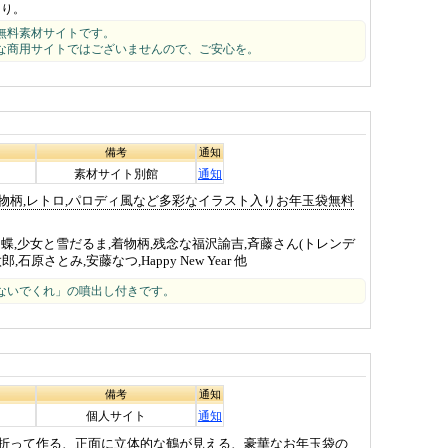
より。
無料素材サイトです。
な商用サイトではございませんので、ご安心を。
備考
通知
素材サイト別館
通知
物柄,レトロ,パロディ風など多彩なイラスト入りお年玉袋無料
蝶,少女と雪だるま,着物柄,残念な福沢諭吉,斉藤さん(トレンデ
石原さとみ,安藤なつ,Happy New Year 他
ないでくれ」の噴出し付きです。
備考
通知
個人サイト
通知
折って作る、正面に立体的な鶴が見える、豪華なお年玉袋の