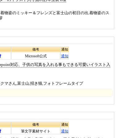
着物姿のミッキー＆フレンズと富士山の初日の出,着物姿のス
拶
備考
通知
材
Microsoft公式
通知
erpoint対応、子供の写真を入れる事もできる可愛いイラスト入
クマさん,富士山,招き猫,フォトフレームタイプ
備考
通知
材
筆文字素材サイト
通知