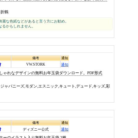
折鶴
綺麗な色紙などがあると言う方にお勧め。
なるかもしれません。
備考
通知
VW.STORK
材
通知
しゃれなデザインの無料お年玉袋ダウンロード。PDF形式
ジャパニーズ,モダン,エスニック,キュート,デュード,キッズ,彩
備考
通知
材
ディズニー公式
通知
ターのイラスト入り無料お年玉袋 2種