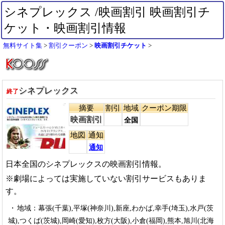
シネプレックス /映画割引 映画割引チ
ケット・映画割引情報
無料サイト集
割引クーポン
映画割引チケット
シネプレックス
終了
摘要
割引
地域
クーポン期限
映画割引
全国
地図
通知
通知
日本全国のシネプレックスの映画割引情報。
※劇場によっては実施していない割引サービスもありま
す。
地域：幕張(千葉),平塚(神奈川),新座,わかば,幸手(埼玉),水戸(茨
城),つくば(茨城),岡崎(愛知),枚方(大阪),小倉(福岡),熊本,旭川(北海