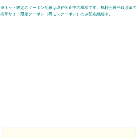
2015/09/08：得モスクーポン モスのビストロサンド牛肉の赤ワイン煮込み
※ネット限定のクーポン配布は現在休止中の模様です。無料会員登録必須の
ポテトSセット￥830,モスのビストロサンド牛肉の赤ワイン煮込みスライス
携帯サイト限定クーポン（得モスクーポン）のみ配布継続中。
チーズ入りポテトSセット￥860,モスワイワイハンバーガーセット
￥460(9/24迄)
2015/07/24：モス打ち上げ花火クーポン 打ち上げ花火クジでハズレ無しで
モスクーポンが当たる。カレーモスバーガーポテトSセット 80円引クーポ
ン,リッチモスチーズバーガーゴルゴンゾーラソースポテトSセット80円引ク
ーポン,カレーモスバーガー30円引クーポンなど。(8/9迄)
2015/04/01：新規モス カード登録で、最高3000円分をプレゼント。(4/30迄)
2015/03/18：モスバーガーのモスチキンを1000名に無料でプレゼント。
(04/28迄)
2015/03/11：モスの日記念、クーポン付きペチュニアの種を各店先着数百名
に無料配布(3/12～3/13迄)。
2015/02/17：得モスクーポン配信。XO醤（ジャン）チキンバーガー+ポテト
Sセット680円,テリヤキチキンバーガー+ポテトSセット650円。(3/2迄)
2015/02/10：期間限定モスカード会員限定クーポン配信。XO醤（ジャン）
チキンバーガー割引,プレミアムブレンドコーヒー,紅茶半額以下など。(2/16
迄)
2015/01/24：モスチキンチケット購入で、100円クーポンプレゼント。
(2015/1/31迄)
2014/12/27：モス おみくじクーポン配布中。12/26 7時～2015/1/12迄