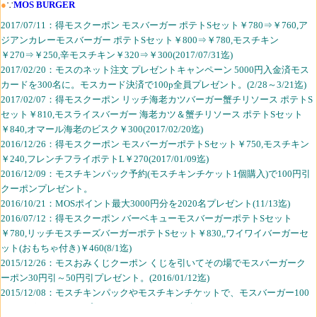
●
∵
MOS BURGER
2017/07/11：得モスクーポン モスバーガー ポテトSセット￥780⇒￥760,ア
ジアンカレーモスバーガー ポテトSセット￥800⇒￥780,モスチキン
￥270⇒￥250,辛モスチキン￥320⇒￥300(2017/07/31迄)
2017/02/20：モスのネット注文 プレゼントキャンペーン 5000円入金済モス
カードを300名に。モスカード決済で100p全員プレゼント。(2/28～3/21迄)
2017/02/07：得モスクーポン リッチ海老カツバーガー蟹チリソース ポテトS
セット￥810,モスライスバーガー 海老カツ＆蟹チリソース ポテトSセット
￥840,オマール海老のビスク￥300(2017/02/20迄)
2016/12/26：得モスクーポン モスバーガーポテトSセット￥750,モスチキン
￥240,フレンチフライポテトL￥270(2017/01/09迄)
2016/12/09：モスチキンパック予約(モスチキンチケット1個購入)で100円引
クーポンプレゼント。
2016/10/21：MOSポイント最大3000円分を2020名プレゼント(11/13迄)
2016/07/12：得モスクーポン バーベキューモスバーガーポテトSセット
￥780,リッチモスチーズバーガーポテトSセット￥830,,ワイワイバーガーセ
ット(おもちゃ付き)￥460(8/1迄)
2015/12/26：モスおみくじクーポン くじを引いてその場でモスバーガーク
ーポン30円引～50円引プレゼント。(2016/01/12迄)
2015/12/08：モスチキンパックやモスチキンチケットで、モスバーガー100
円クーポンもれなくプレゼント。(2016/01/31迄)