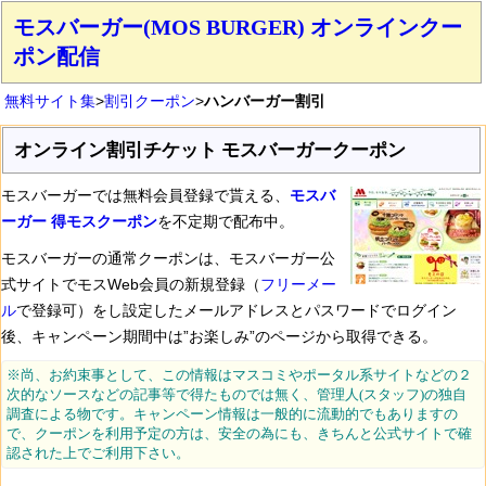
モスバーガー(MOS BURGER) オンラインクー
ポン配信
無料サイト集
>
割引クーポン
>
ハンバーガー割引
オンライン割引チケット モスバーガークーポン
モスバーガーでは無料会員登録で貰える、
モスバ
ーガー 得モスクーポン
を不定期で配布中。
モスバーガーの通常クーポンは、モスバーガー公
式サイトでモスWeb会員の新規登録（
フリーメー
ル
で登録可）をし設定したメールアドレスとパスワードでログイン
後、キャンペーン期間中は”お楽しみ”のページから取得できる。
※尚、お約束事として、この情報はマスコミやポータル系サイトなどの２
次的なソースなどの記事等で得たものでは無く、管理人(スタッフ)の独自
調査による物です。キャンペーン情報は一般的に流動的でもありますの
で、クーポンを利用予定の方は、安全の為にも、きちんと公式サイトで確
認された上でご利用下さい。