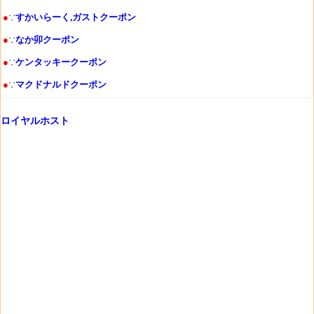
●
∵
すかいらーく,ガストクーポン
●
∵
なか卯クーポン
●
∵
ケンタッキークーポン
●
∵
マクドナルドクーポン
ロイヤルホスト