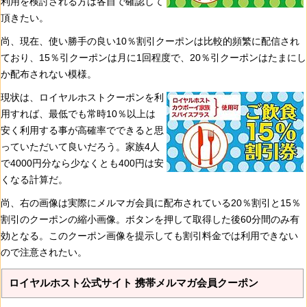
利用を検討される方は各自で確認して
頂きたい。
尚、現在、使い勝手の良い10％割引クーポンは比較的頻繁に配信され
ており、15％引クーポンは月に1回程度で、20％引クーポンはたまにし
か配布されない模様。
現状は、ロイヤルホストクーポンを利
用すれば、最低でも常時10％以上は
安く利用する事が高確率でできると思
っていただいて良いだろう。家族4人
で4000円分なら少なくとも400円は安
くなる計算だ。
尚、右の画像は実際にメルマガ会員に配布されている20％割引と15％
割引のクーポンの縮小画像。ボタンを押して取得した後60分間のみ有
効となる。このクーポン画像を提示しても割引料金では利用できない
ので注意されたい。
ロイヤルホスト公式サイト 携帯メルマガ会員クーポン