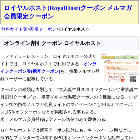
ロイヤルホスト(RoyalHost)クーポン メルマガ
会員限定クーポン
無料サイト集
>
割引クーポン
>
ロイヤルホスト
オンライン割引クーポン ロイヤルホスト
ファミリーレストラン、ロイヤルホスト公式サ
イトでは、ロイヤルホストで利用できる、
オンラ
インクーポン券(携帯クーポン)
を、携帯メルマガ登
録ユーザーに配布している。
クーポンの種類は大別して、”本人誕生月20％オフクーポン”,”家族誕生
月割引クーポン”と、携帯メルマガ掲載クーポンの３種類になる。ログ
イン後の携帯メルマガ会員サイトのマイページにも10％オフクーポ
ン,15％オフクーポンなどが掲載される事もある。
尚、メルマガ会員登録は空メール送信のみで即終わる。
ロイヤルホストでは携帯クーポン以外にも、キャンペーン時などに一
般的なプリンターで印刷するPC用オンラインクーポンも配布してい