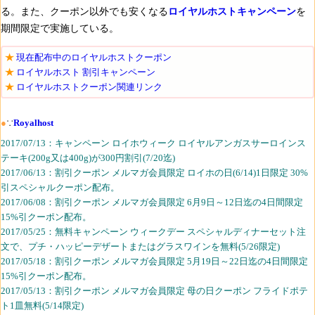
る。また、クーポン以外でも安くなる
ロイヤルホストキャンペーン
を
期間限定で実施している。
現在配布中のロイヤルホストクーポン
ロイヤルホスト 割引キャンペーン
ロイヤルホストクーポン関連リンク
●
∵
Royalhost
2017/07/13：キャンペーン ロイホウィーク ロイヤルアンガスサーロインス
テーキ(200g又は400g)が300円割引(7/20迄)
2017/06/13：割引クーポン メルマガ会員限定 ロイホの日(6/14)1日限定 30%
引スペシャルクーポン配布。
2017/06/08：割引クーポン メルマガ会員限定 6月9日～12日迄の4日間限定
15%引クーポン配布。
2017/05/25：無料キャンペーン ウィークデー スペシャルディナーセット注
文で、プチ・ハッピーデザートまたはグラスワインを無料(5/26限定)
2017/05/18：割引クーポン メルマガ会員限定 5月19日～22日迄の4日間限定
15%引クーポン配布。
2017/05/13：割引クーポン メルマガ会員限定 ​母の日クーポン フライドポテ
ト1皿無料(5/14限定)