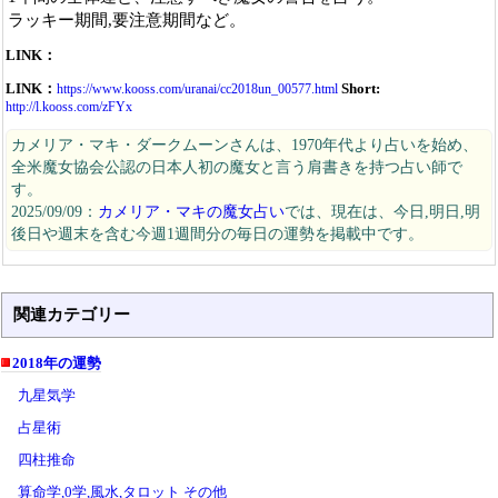
ラッキー期間,要注意期間など。
LINK：
LINK：
Short:
https://www.kooss.com/uranai/cc2018un_00577.html
http://l.kooss.com/zFYx
カメリア・マキ・ダークムーンさんは、1970年代より占いを始め、
全米魔女協会公認の日本人初の魔女と言う肩書きを持つ占い師で
す。
2025/09/09：
カメリア・マキの魔女占い
では、現在は、今日,明日,明
後日や週末を含む今週1週間分の毎日の運勢を掲載中です。
関連カテゴリー
2018年の運勢
九星気学
占星術
四柱推命
算命学,0学,風水,タロット その他