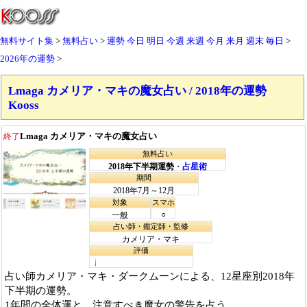
無料サイト集
無料占い
運勢
今日
明日
今週
来週
今月
来月
週末
毎日
2026年の運勢
Lmaga カメリア・マキの魔女占い / 2018年の運勢
Kooss
Lmaga カメリア・マキの魔女占い
終了
無料占い
2018年下半期運勢
・
占星術
期間
2018年7月～12月
対象
スマホ
○
一般
占い師・鑑定師・監修
カメリア・マキ
評価
占い師カメリア・マキ・ダークムーンによる、12星座別2018年
下半期の運勢。
1年間の全体運と、注意すべき魔女の警告を占う。