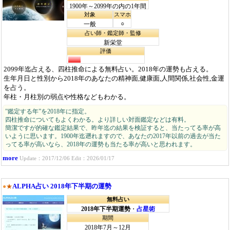
1900年～2099年の内の1年間
対象
スマホ
○
一般
占い師・鑑定師・監修
新栄堂
評価
2099年迄占える、四柱推命による無料占い。2018年の運勢も占える。
生年月日と性別から2018年のあなたの精神面,健康面,人間関係,社会性,金運
を占う。
年柱・月柱別の弱点や性格などもわかる。
”鑑定する年”を2018年に指定。
四柱推命についてもよくわかる。より詳しい対面鑑定などは有料。
簡潔ですが的確な鑑定結果で、昨年迄の結果を検証すると、当たってる率が高
いように思います。1900年迄遡れますので、あなたの2017年以前の過去が当た
ってる率が高いなら、2018年の運勢も当たる率が高いと思われます。
more
Update：2017/12/06 Edit：2026/01/17
ALPHA占い 2018年下半期の運勢
●
★
無料占い
2018年下半期運勢
・
占星術
期間
2018年7月～12月