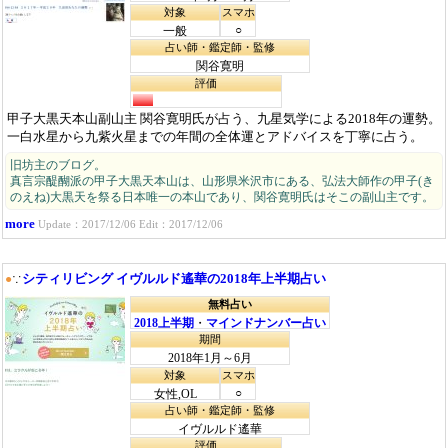
対象
スマホ
○
一般
占い師・鑑定師・監修
関谷寛明
評価
甲子大黒天本山副山主 関谷寛明氏が占う、九星気学による2018年の運勢。
一白水星から九紫火星までの年間の全体運とアドバイスを丁寧に占う。
旧坊主のブログ。
真言宗醍醐派の甲子大黒天本山は、山形県米沢市にある、弘法大師作の甲子(き
のえね)大黒天を祭る日本唯一の本山であり、関谷寛明氏はそこの副山主です。
more
Update：2017/12/06 Edit：2017/12/06
シティリビング イヴルルド遙華の2018年上半期占い
●
∵
無料占い
2018上半期
・
マインドナンバー占い
期間
2018年1月～6月
対象
スマホ
○
女性,OL
占い師・鑑定師・監修
イヴルルド遙華
評価