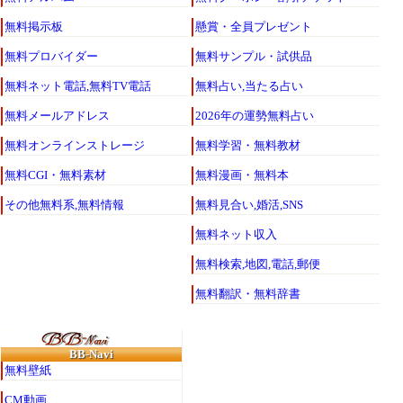
新
無料掲示板
懸賞・全員プレゼント
編
集
無料プロバイダー
無料サンプル・試供品
室
無料ネット電話,無料TV電話
無料占い,当たる占い
無料メールアドレス
2026年の運勢無料占い
無料オンラインストレージ
無料学習・無料教材
無料CGI・無料素材
無料漫画・無料本
その他無料系,無料情報
無料見合い,婚活,SNS
無料ネット収入
無料検索,地図,電話,郵便
無料翻訳・無料辞書
BB-Navi
無料壁紙
CM動画