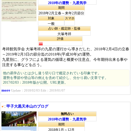
2018年の運勢
・
九星気学
期間
2018年2月立春～来年2月節分
対象
スマホ
一般
占い師・鑑定師・監修
大塚考祥
評価
考祥館気学会 大塚考祥の九星の運行から導きだした、2018年2月4日の立春
～2019年2月3日の節分迄の2018年(平成30年)の運勢。
九星別に、グラフによる運気の循環と概要や注意点、今年期待出来る事や
注意する事などを占う。
他の易学占いとは少し違う切り口で鑑定されている印象です。
運勢を季節や登山等の例えを含めて紹介し、分かり易い文章です。
2017/02/03：2018年版が公開。URL更新。
more
Update：2018/02/03 Edit：2019/01/07
甲子大黒天本山のブログ
●
∵
無料占い
2018年の運勢
・
九星気学
期間
2018年1月～12月