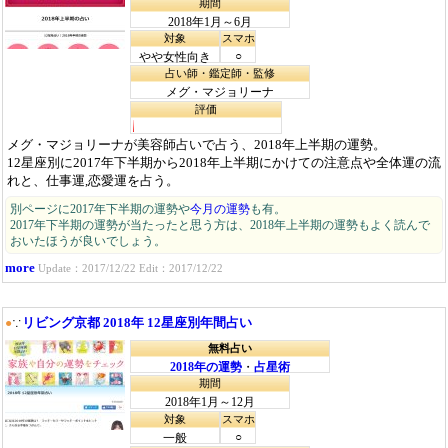
期間
2018年1月～6月
対象
スマホ
○
やや女性向き
占い師・鑑定師・監修
メグ・マジョリーナ
評価
メグ・マジョリーナが美容師占いで占う、2018年上半期の運勢。
12星座別に2017年下半期から2018年上半期にかけての注意点や全体運の流
れと、仕事運,恋愛運を占う。
別ページに2017年下半期の運勢や
今月の運勢
も有。
2017年下半期の運勢が当たったと思う方は、2018年上半期の運勢もよく読んで
おいたほうが良いでしょう。
more
Update：2017/12/22 Edit：2017/12/22
リビング京都 2018年 12星座別年間占い
●
∵
無料占い
2018年の運勢
・
占星術
期間
2018年1月～12月
対象
スマホ
○
一般