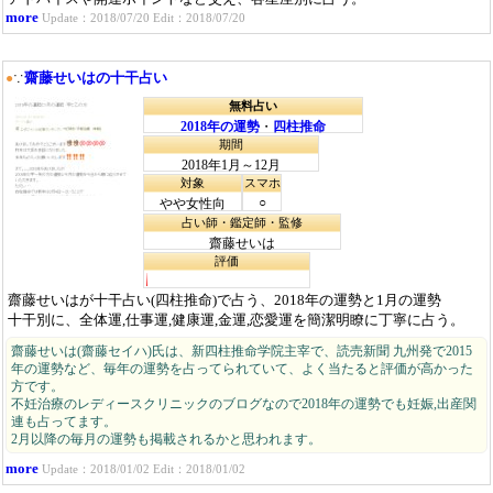
more
Update：2018/07/20 Edit：2018/07/20
齋藤せいはの十干占い
●
∵
無料占い
2018年の運勢
・
四柱推命
期間
2018年1月～12月
対象
スマホ
○
やや女性向
占い師・鑑定師・監修
齋藤せいは
評価
齋藤せいはが十干占い(四柱推命)で占う、2018年の運勢と1月の運勢
十干別に、全体運,仕事運,健康運,金運,恋愛運を簡潔明瞭に丁寧に占う。
齋藤せいは(齋藤セイハ)氏は、新四柱推命学院主宰で、読売新聞 九州発で2015
年の運勢など、毎年の運勢を占ってられていて、よく当たると評価が高かった
方です。
不妊治療のレディースクリニックのブログなので2018年の運勢でも妊娠,出産関
連も占ってます。
2月以降の毎月の運勢も掲載されるかと思われます。
more
Update：2018/01/02 Edit：2018/01/02