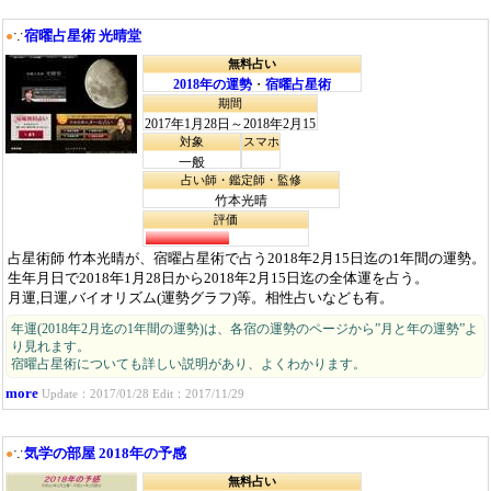
宿曜占星術 光晴堂
●
∵
無料占い
2018年の運勢
・
宿曜占星術
期間
2017年1月28日～2018年2月15
日
対象
スマホ
一般
占い師・鑑定師・監修
竹本光晴
評価
占星術師 竹本光晴が、宿曜占星術で占う2018年2月15日迄の1年間の運勢。
生年月日で2018年1月28日から2018年2月15日迄の全体運を占う。
月運,日運,バイオリズム(運勢グラフ)等。相性占いなども有。
年運(2018年2月迄の1年間の運勢)は、各宿の運勢のページから”月と年の運勢”よ
り見れます。
宿曜占星術についても詳しい説明があり、よくわかります。
more
Update：2017/01/28 Edit：2017/11/29
気学の部屋 2018年の予感
●
∵
無料占い