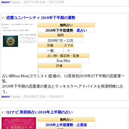
more
Update：2017/12/06 Edit：2017/12/06
恋愛ユニバーシティ 2018年下半期の運勢
●
∵
無料占い
2018年下半期運勢
・
星占い
期間
2018年7月～12月
対象
スマホ
○
一般
占い師・鑑定師・監修
Kou.Mist
評価
占い師Kou.Mist(コウミスト)監修の、12星座別2018年の下半期の恋愛運一
覧。
2018年下半期の恋愛運の要点とラッキカラー,アドバイスを簡潔明瞭に占
う。
more
Update：2018/06/21 Edit：2018/06/21
QJナビ 美容師占い2018年上半期の占い
●
∵
無料占い
2018年上半期運勢
・
占星術