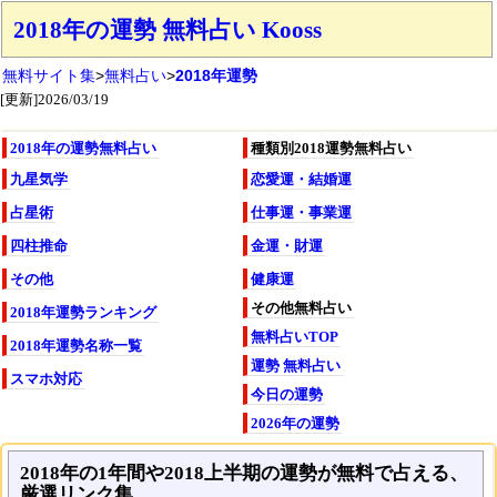
2018年の運勢 無料占い Kooss
無料サイト集
>
無料占い
>
2018年運勢
[更新]2026/03/19
2018年の運勢無料占い
種類別2018運勢無料占い
九星気学
恋愛運・結婚運
占星術
仕事運・事業運
四柱推命
金運・財運
その他
健康運
その他無料占い
2018年運勢ランキング
無料占いTOP
2018年運勢名称一覧
運勢 無料占い
スマホ対応
今日の運勢
2026年の運勢
2018年の1年間や2018上半期の運勢が無料で占える、
厳選リンク集