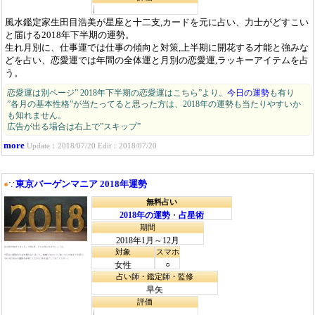
風水鑑定家生田目浩美が星座と十二支,カードを元に占い、力士がどすこい
と届ける2018年下半期の運勢。
生れ月別に、仕事運では仕事の傾向と対策,上半期に開花する才能と強みな
どを占い、恋愛運では年間の全体運と月別の恋愛運,ラッキーアイテムを占
う。
恋愛運は別ページ” 2018年下半期の恋愛運はこちら”より。
今日の運勢
も有り
”各月の基本性格”が当たってると思った方は、2018年の運勢も当たりやすいか
も知れません。
広告が出る場合は右上で”スキップ”
more
Update：2018/07/20 Edit：2018/07/20
東京バーゲンマニア 2018年運勢
●
∵
無料占い
2018年の運勢
・
占星術
期間
2018年1月～12月
対象
スマホ
○
女性
占い師・鑑定師・監修
早矢
評価