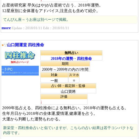
占星術研究家 早矢(はや)が占星術で占う、2018年運勢。
12星座別に全体運をアドバイス,注意点も含めて紹介。
てんびん座～うお座は別ページで掲載。
more
Update：2018/01/11 Edit：2018/01/11
山口開運堂 四柱推命
●
∵
無料占い
2018年の運勢
・
四柱推命
期間
2000年～2099年の内の1年間
対象
スマホ
○
一般
占い師・鑑定師・監修
山口寶將
評価
2099年迄占える、四柱推命による無料占い。2018年の運勢も占える。
生年月日から2018年の全体運,愛情運,健康運を占う。
大運から判断した運勢もわかる。
新栄堂・四柱推命占いと似ていますが、こちらの占い結果は若干コンパクトな
内容です。