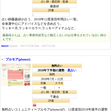
占い師・鑑定師・監修
藤森緑
評価
占い師藤森緑が占う、2018年12星座別年間占い一覧。
全体運中心にアドバイスなどを含め占う。
ラッキー月,ラッキーカラー,ラッキーアイテムなど。
藤森緑さんは、占い事務所経営など幅広く占いのお仕事をされている占い師さ
んです。
more
Update：2017/12/26 Edit：2017/12/26
プルモア(plumoi)
●
∵
無料占い
2018年下半期の運勢
・
星占い
期間
2018年7月～12月
対象
スマホ
○
一般
占い師・鑑定師・監修
千趣会
評価
無料占いコミュニティープルモア(plumoi)の、12星座別2018年後半の運勢