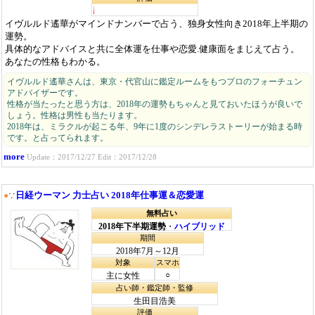
イヴルルド遙華がマインドナンバーで占う、独身女性向き2018年上半期の
運勢。
具体的なアドバイスと共に全体運を仕事や恋愛.健康面をまじえて占う。
あなたの性格もわかる。
イヴルルド遙華さんは、東京・代官山に鑑定ルームをもつプロのフォーチュン
アドバイザーです。
性格が当たったと思う方は、2018年の運勢もちゃんと見ておいたほうが良いで
しょう。性格は男性も当たります。
2018年は、ミラクルが起こる年、9年に1度のシンデレラストーリーが始まる時
です。と占ってられます。
more
Update：2017/12/27 Edit：2017/12/28
日経ウーマン 力士占い 2018年仕事運＆恋愛運
●
∵
無料占い
2018年下半期運勢
・
ハイブリッド
期間
2018年7月～12月
対象
スマホ
○
主に女性
占い師・鑑定師・監修
生田目浩美
評価