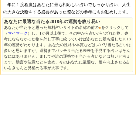
年に１度程度はあなたに最も相応しい占いでしっかり占い、人生
の大きな決断をする必要があった際などの参考にもお勧めします。
あなたに最適な当たる2018年の運勢を絞り易い
あなたが当たると思った無料占いサイトの名称の前の
●
をクリックして
（
マイマーク
）し、1か月以上後で、その中から占いがハズれた物、参
考にならなかった物を外し丁寧に絞っていけばあなたに最も適した2018
年の運勢がわかります。 あなたの性格や本質などはズバリ当たる占いは
多いと思いますが、運勢までバッチリ当たる未来を予見する占いはそん
なにはありません。ましてや誰の運勢でも当たる占いなどは無いと考え
ます。助言や注意などを含め、今のあなたに最適な、運を向上させる占
いをきちんと見極める事が大事です。