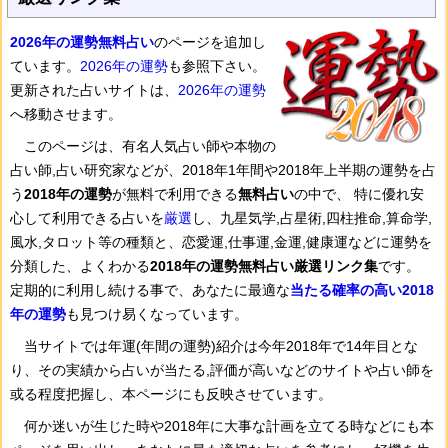
2026年の運勢無料占い
のページを追加し
ています。
2026年の運勢
も参照下さい。
更新された占いサイトは、
2026年の運勢
へ移動させます。
このページは、有名人気占い師や本物の
占い師,占い研究家などが、2018年1年間や2018年上半期の運勢を占
う
2018年の運勢
が無料で利用できる
無料占い
の中で、 特に優れ安
心して利用できる占いを
厳選
し、九星気学,占星術,四柱推命,算命学,
風水,タロット等の種類と、恋愛運,仕事運,金運,健康運などに運勢を
分類した、よくわかる
2018年の運勢無料占い厳選リンク集
です。
定期的に利用し続ける事で、あなたに最適な
当たる確率の高い2018
年の運勢
も見つけ易くなっています。
当サイトでは年運(年間の運勢)紹介は今年2018年で14年目とな
り、その実績から占いが当たる,評価が高いなどのサイトや占い師を
或る程度把握し、本ページにも反映させています。
何か迷いが生じた時や2018年に大事な計画を立てる時などにも本