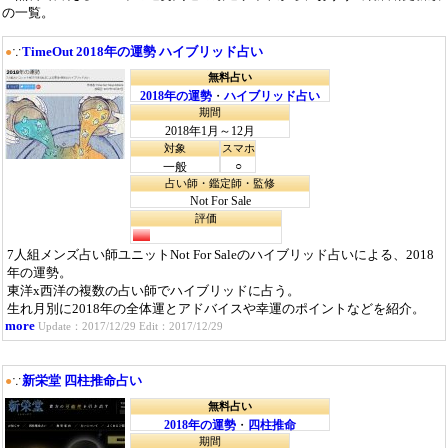
の一覧。
TimeOut 2018年の運勢 ハイブリッド占い
●
∵
無料占い
2018年の運勢
・
ハイブリッド占い
期間
2018年1月～12月
対象
スマホ
○
一般
占い師・鑑定師・監修
Not For Sale
評価
7人組メンズ占い師ユニットNot For Saleのハイブリッド占いによる、2018
年の運勢。
東洋x西洋の複数の占い師でハイブリッドに占う。
生れ月別に2018年の全体運とアドバイスや幸運のポイントなどを紹介。
more
Update：2017/12/29 Edit：2017/12/29
新栄堂 四柱推命占い
●
∵
無料占い
2018年の運勢
・
四柱推命
期間