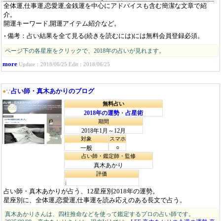
全体運,仕事運,恋愛運,金銭運を中心にアドバイスも含む簡潔な文章で紹
介。
開運キーワード,開運アイテム紹介など。
備考：占い結果を全て見る(続きを読むには)には無料会員登録必須。
ページ下の各星座をクリックで、2018年の占いが見れます。
more
Update：2018/06/25 Edit：2018/06/25
占い師・真木あかりのブログ
●
∵
無料占い
2018年の運勢
・
占星術
期間
2018年1月～12月
対象
スマホ
○
一般
占い師・鑑定師・監修
真木あかり
評価
占い師・真木あかりが占う、12星座別2018年の運勢。
星座別に、全体運,恋愛運,仕事運を読み応えのある長文で占う。
真木あかりさんは、四柱推命などを使って鑑定するプロの占い師です。