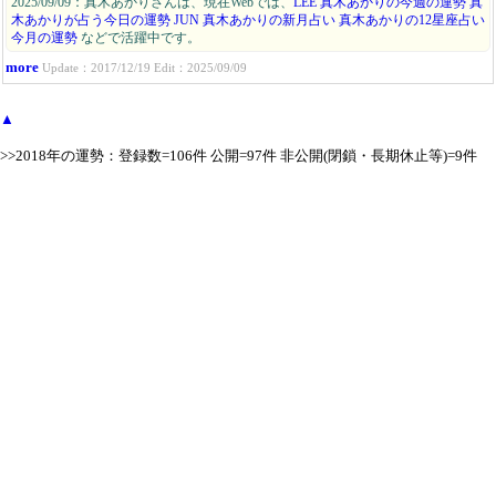
2025/09/09：真木あかりさんは、現在Webでは、
LEE 真木あかりの今週の運勢
真
木あかりが占う今日の運勢
JUN 真木あかりの新月占い
真木あかりの12星座占い
今月の運勢
などで活躍中です。
more
Update：2017/12/19 Edit：2025/09/09
▲
>>2018年の運勢：登録数=106件 公開=97件 非公開(閉鎖・長期休止等)=9件