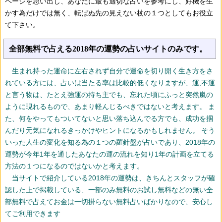
ページを思い出し、あなたに最も適切な占いを参考にし、好機を生
かす為だけでは無く、転ばぬ先の見えない杖の１つとしてもお役立
て下さい。
全部無料で占える2018年の運勢の占いサイトのみです。
生まれ持った運命に左右されず自分で運命を切り開く生き方をさ
れている方には、占いは当たる率は比較的低くなりますが、運,不運
と言う物は、たとえ強運の持ち主でも、忘れた頃にふっと突然嵐の
ように現れるもので、あまり軽んじるべきではないと考えます。 ま
た、何をやってもついてないと思い落ち込んでる方でも、成功を掴
んだり元気になれるきっかけやヒントになるかもしれません。 そう
いった人生の変化を知る為の１つの羅針盤が占いであり、2018年の
運勢が今年1年を通したあなたの運の流れを知り1年の計画を立てる
方法の１つになるのではないかと考えます。
当サイトで紹介している2018年の運勢は、きちんとスタッフが確
認した上で掲載している、一部のみ無料のお試し無料などの無い全
部無料で占えてお金は一切掛らない無料占いばかりなので、安心し
てご利用できます