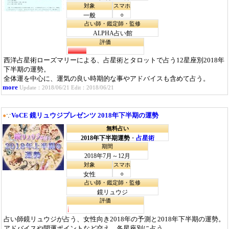
対象
スマホ
○
一般
占い師・鑑定師・監修
ALPHA占い館
評価
西洋占星術ローズマリーによる、占星術とタロットで占う12星座別2018年
下半期の運勢。
全体運を中心に、運気の良い時期的な事やアドバイスも含めて占う。
more
Update：2018/06/21 Edit：2018/06/21
VoCE 鏡リュウジプレゼンツ 2018年下半期の運勢
●
∵
無料占い
2018年下半期運勢
・
占星術
期間
2018年7月～12月
対象
スマホ
○
女性
占い師・鑑定師・監修
鏡リュウジ
評価
占い師鏡リュウジが占う、女性向き2018年の予測と2018年下半期の運勢。
アドバイスや開運ポイントなど交え、各星座別に占う。