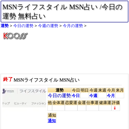
MSNライフスタイル MSN占い /今日の
運勢 無料占い
運勢
今日の運勢
今週の運勢
今月の運勢
終了
MSNライフスタイル MSN占い
運勢
今日
明日
今週
来週
今月
来月
今日の運勢
今日
今週
今月
他
全体運
恋愛運
金運
仕事運
健康運
評価
通知
通知