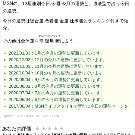
MSNの、12星座別今日,今週,今月の運勢と、血液型で占う今日
の運勢。
今日の運勢は総合運,恋愛運,金運,仕事運とランキング付きで紹
介。
かんけつめいりょう
その他は全体運を
簡潔明瞭
に占う。
2021/01/03：1月の今月の運勢に更新しています。
2020/12/03：12月の今月の運勢に更新しています。
2020/11/03：11月の今月の運勢に更新しています。
2020/10/04：10月の今月の運勢に更新しています。
2020/09/04：9月の今月の運勢に更新しています。
2020/08/01：8月の今月の運勢に更新しています。
2020/07/04：7月の今月の運勢に更新しています。
2020/06/04：6月の今月の運勢に更新しています。
2017/06/04：MSNライフスタイルで新たに今日の運勢ページを
公開確認。明日の運勢は無くなった模様。
Update：2021/01/03 Edit：2021/06/24
2013/10/07：msn占いは2013年9月30日でサービス終了。
★
★
★
★
★
あなたの評価
あなたの
MSNライフスタイル MSN占い /今日の運勢
への評価は公開も送信もさ