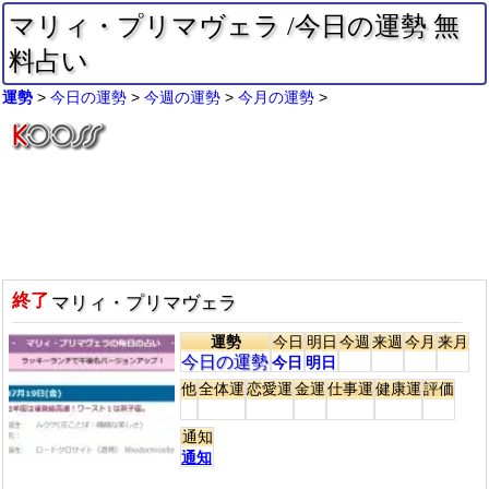
マリィ・プリマヴェラ /今日の運勢 無
料占い
運勢
今日の運勢
今週の運勢
今月の運勢
終了
マリィ・プリマヴェラ
運勢
今日
明日
今週
来週
今月
来月
今日の運勢
今日
明日
他
全体運
恋愛運
金運
仕事運
健康運
評価
通知
通知