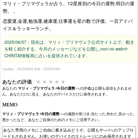
マリィ・プリマヴェラが占う、12星座別の今日の運勢,明日の運
勢。 。
恋愛運,金運,勉強運,健康運,仕事運を星の数で評価。一言アドバ
イス＆ラッキーランチ。
2025/06/07：現在は、マリィ・プリマヴェラ公式サイト上で、動き
を軽く紹介する、今月のメッセージなどを公開し,non-no webや
CHINTAI情報局に占いを提供されています。
Update：2013/09/01 Edit：2025/07/09
★
★
★
★
★
あなたの評価
あなたの
マリィ・プリマヴェラ /今日の運勢
への評価は公開も送信もされませ
ん。あなただけに見え、あなたのデバイスだけに保存されます。
MEMO
マリィ・プリマヴェラ /今日の運勢
への感想や気づき,当たった,外れた,良かった,
悪かったなど、あなたご自身のためのメモにご活用下さい。