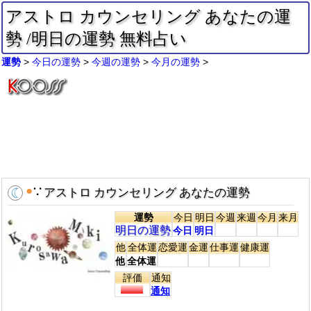
アストロ カウンセリング あなたの運
勢 /明日の運勢 無料占い
運勢
今日の運勢
今週の運勢
今月の運勢
●
∵
アストロ カウンセリング あなたの運勢
運勢
今日
明日
今週
来週
今月
来月
明日の運勢
今日
明日
他
全体運
恋愛運
金運
仕事運
健康運
他
全体運
評価
通知
通知