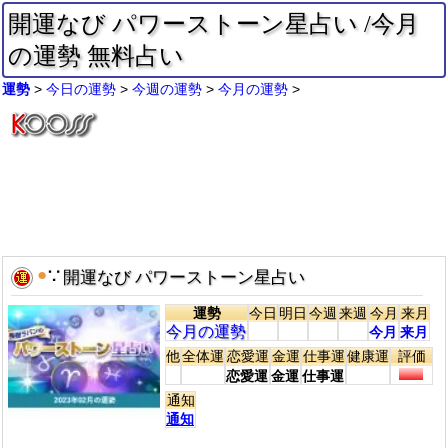
開運なび パワーストーン星占い /今月
の運勢 無料占い
運勢
今日の運勢
今週の運勢
今月の運勢
●
∵
開運なび パワーストーン星占い
運勢
今日
明日
今週
来週
今月
来月
今月の運勢
今月
来月
他
全体運
恋愛運
金運
仕事運
健康運
評価
恋愛運
金運
仕事運
通知
通知