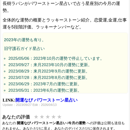
長樹ラパンがパワーストーン星占いで占う星座別の今月の運
勢。
全体的な運勢の概要とラッキーストーン紹介。恋愛運,金運,仕事
運を5段階評価。ラッキーナンバーなど。
2023年の運勢も有り。
旧守護石ガイド星占い
2025/05/06：2023年10月の運勢で停止しています。
2023/09/27：来月2023年10月の運勢に更新。
2023/08/29：来月2023年9月の運勢に更新。
2023/07/28：来月2023年8月の運勢に更新。
2023/06/29：2023年7月の運勢に更新。
2023/05/31：2023年6月の運勢に更新。
2023/02/19：今週の運勢から今月の運勢に内容更新確認。
LINK:
開運なび パワーストーン星占い
2022/09/14：URL更新。
Update：2023/09/27 Edit：2026/04/13
2017/12/01：特別版 2018年の運勢が追加されています。
★
★
★
★
★
あなたの評価
あなたの
開運なび パワーストーン星占い /今月の運勢
への評価は公開も送信も
されません。あなただけに見え、あなたのデバイスだけに保存されます。