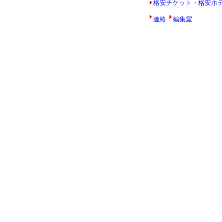
格安チケット・格安ホ
連絡
編集室