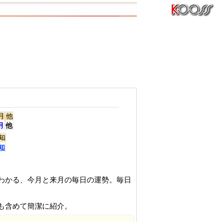
月
他
月
他
知
知
がわかる、今月と来月の毎日の運勢。毎日
スも含めて簡潔に紹介。