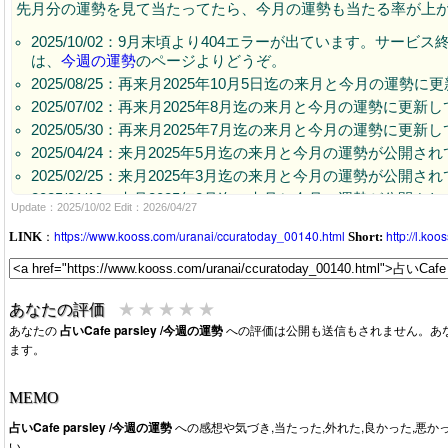
先月分の運勢を見て当たってたら、今月の運勢も当たる率が上
2025/10/02：9月末頃より404エラーが出ています。サー
は、
今週の運勢
のページよりどうぞ。
2025/08/25：再来月2025年10月5日迄の来月と今月の運勢
2025/07/02：再来月2025年8月迄の来月と今月の運勢に更新
2025/05/30：再来月2025年7月迄の来月と今月の運勢に更新
2025/04/24：来月2025年5月迄の来月と今月の運勢が公開さ
2025/02/25：来月2025年3月迄の来月と今月の運勢が公開さ
2025/01/19：来月2025年2月迄の来月と今月の運勢が公開さ
Update：2025/10/02 Edit：2026/04/27
2024/12/11：来月2025年1月迄の来月と今月の運勢が公開さ
：
https://www.kooss.com/uranai/ccuratoday_00140.html
http://l.ko
LINK
Short:
2024/11/21：来月2024年12月迄の来月と今月の運勢が公開
2024/10/11：来月2024年11月迄の来月と今月の運勢が公開
2024/09/14：来月2024年10月迄の来月と今月の運勢が公開
★
★
★
★
★
あなたの評価
2024/07/18：来月2024年8月迄の来月と今月の運勢が公開さ
あなたの
占いCafe parsley /今週の運勢
への評価は公開も送信もされません。あ
2024/06/13：来月2024年7月迄の来月と今月の運勢が公開さ
ます。
2024/05/14：来月2024年6月迄の来月と今月の運勢が公開さ
2024/04/11：来月2024年5月迄の来月と今月の運勢が公開さ
MEMO
2024/03/20：来月2024年4月迄の来月と今月の運勢が公開さ
占いCafe parsley /今週の運勢
への感想や気づき,当たった,外れた,良かった,悪
2024/02/20：来月2024年3月迄の来月と今月の運勢が公開さ
い。