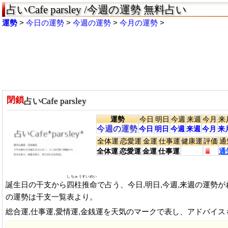
占いCafe parsley /今週の運勢 無料占い
運勢
今日の運勢
今週の運勢
今月の運勢
閉鎖
占いCafe parsley
運勢
今日
明日
今週
来週
今月
来
今週の運勢
今日
明日
今週
来週
今月
来
全体運
恋愛運
金運
仕事運
健康運
評価
通
全体運
恋愛運
金運
仕事運
通
しちゅうすいめい
誕生日の干支から
四柱推命
で占う、今日,明日,今週,来週の運勢
の運勢は干支一覧表より。
総合運,仕事運,愛情運,金銭運を天気のマークで表し、アドバイ