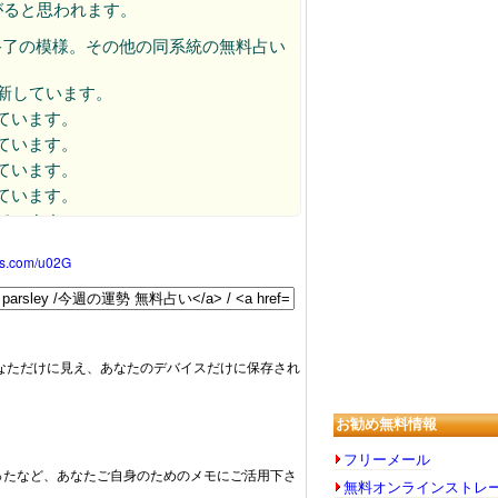
がると思われます。
ビス終了の模様。その他の同系統の無料占い
に更新しています。
しています。
しています。
れています。
れています。
れています。
れています。
oss.com/u02G
されています。
されています。
されています。
れています。
なただけに見え、あなたのデバイスだけに保存され
れています。
れています。
お勧め無料情報
れています。
れています。
フリーメール
かったなど、あなたご自身のためのメモにご活用下さ
れています。
無料オンラインストレ