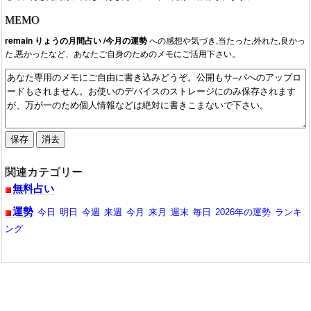
2025/05/02：今週の運勢から、今月の運勢に変わっています。
MEMO
2013/10/14：URL更新。内容がシンプルになりました。
remain りょうの月間占い /今月の運勢
への感想や気づき,当たった,外れた,良かっ
た,悪かったなど、あなたご自身のためのメモにご活用下さい。
関連カテゴリー
無料占い
運勢
今日
明日
今週
来週
今月
来月
週末
毎日
2026年の運勢
ランキ
ング