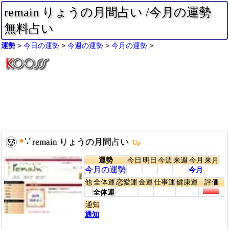
remain りょうの月間占い /今月の運勢
無料占い
運勢
今日の運勢
今週の運勢
今月の運勢
●
∵
remain りょうの月間占い
Up
運勢
今日
明日
今週
来週
今月
来月
今月の運勢
今月
他
全体運
恋愛運
金運
仕事運
健康運
評価
全体運
通知
通知