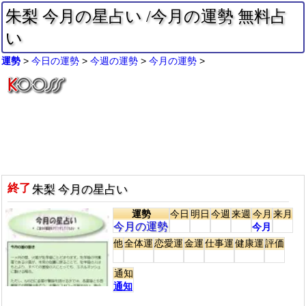
朱梨 今月の星占い /今月の運勢 無料占
い
運勢
今日の運勢
今週の運勢
今月の運勢
終了
朱梨 今月の星占い
運勢
今日
明日
今週
来週
今月
来月
今月の運勢
今月
他
全体運
恋愛運
金運
仕事運
健康運
評価
通知
通知