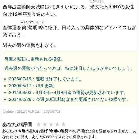
こうぶんしゃ
西洋占星術師天城映(あまきえい)による、
光文社
STORYの女性
向け12星座別今週の占い。
かんけつめいりょう
全体運を
簡潔明瞭
に紹介。日時入りの具体的なアドバイスも含
めて占う。
過去の週の運勢もわかる。
毎週木曜日に更新される模様。
過去週の運勢が当たってれば、特に注目したほうが良いでしょう。
2023/07/19：連載は終了しています。
2020/05/17：URL更新。
2014/04/03：4月3日～4月9日迄の運勢が更新されています。
2014/02/26：今週(20日以降)はまだ更新されてない模様です。
Update：2023/07/19 Edit：2023/07/19
★
★
★
★
★
あなたの評価
あなたの
今週の星のお告げ /今週の運勢
への評価は公開も送信もされません。あ
なただけに見え、あなたのデバイスだけに保存されます。