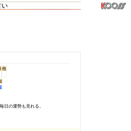
占い
月
他
知
知
て毎日の運勢も見れる。