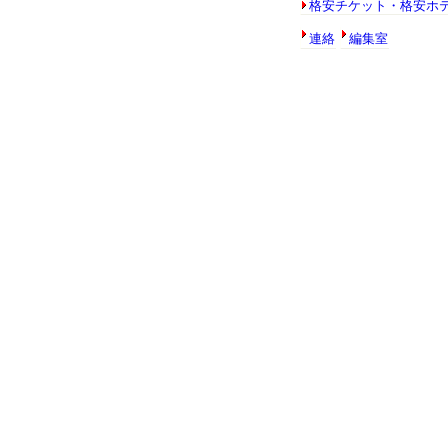
格安チケット・格安ホ
連絡
編集室