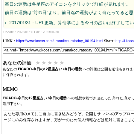
毎日の運勢は各星座のアイコンをクリックで詳細が見れます。
前日の運勢は”前の日”より。前日迄の運勢がよく当たってると
2017/01/31：URL更新。算命学による今日の占いは終了して
Update：2023/01/30 Edit：2023/01/30
：
https://www.kooss.com/uranai/ccuratoday_00194.html
http://l.ko
LINK
Short:
★
★
★
★
★
あなたの評価
あなたの
FIGARO-今日の12星座占い /今日の運勢
への評価は公開も送信もされま
に保存されます。
MEMO
FIGARO-今日の12星座占い /今日の運勢
への感想や気づき,当たった,外れた,良
活用下さい。