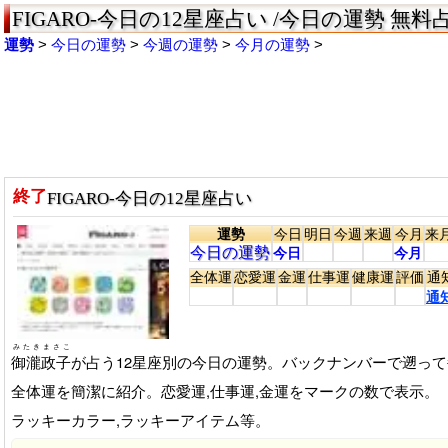
FIGARO-今日の12星座占い /今日の運勢 無料
運勢
今日の運勢
今週の運勢
今月の運勢
終了
FIGARO-今日の12星座占い
運勢
今日
明日
今週
来週
今月
来
今日の運勢
今日
今月
全体運
恋愛運
金運
仕事運
健康運
評価
通
通
みたきまさこ
御瀧政子
が占う12星座別の今日の運勢。バックナンバーで遡っ
全体運を簡潔に紹介。恋愛運,仕事運,金運をマークの数で表示。
ラッキーカラー,ラッキーアイテム等。