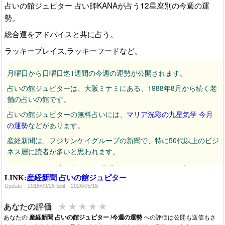
占いの館ジュピター 占い師KANAが占う12星座別の今週の運
勢。
総合運をアドバイスと共に占う。
ラッキープレイス,ラッキーフードなど。
月曜日から日曜日迄1週間の今週の運勢が公開されます。
占いの館ジュピターは、大阪ミナミにある、1988年8月から続く老
舗の占いの館です。
占いの館ジュピターの無料占いには、
マリア洸彩の九星気学 今月
の運勢
などがあります。
産経新聞は、フジサンケイグループの新聞で、特に50代以上のビジ
ネス層に読者が多いと思われます。
2026/04/06：占い師が、優理愛さんからKANAさんに変わってい
LINK:
ます。
産経新聞 占いの館ジュピター
Update：2015/09/26 Edit：2026/05/18
★
★
★
★
★
あなたの評価
あなたの
産経新聞 占いの館ジュピター /今週の運勢
への評価は公開も送信もさ