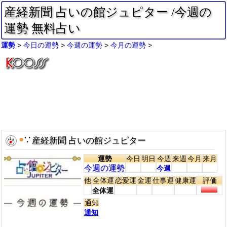
産経新聞 占いの館ジュピター /今週の
運勢 無料占い
運勢
今日の運勢
今週の運勢
今月の運勢
●
∵
産経新聞 占いの館ジュピター
運勢
今日
明日
今週
来週
今月
来月
今週の運勢
今週
他
全体運
恋愛運
金運
仕事運
健康運
評価
全体運
通知
通知