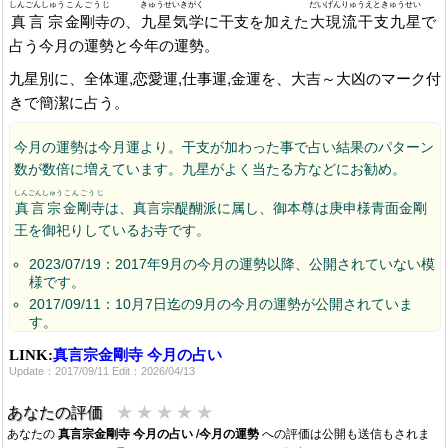
しんごんしゅう
こんごうじ
きゅうせいきがく
だいげんりゅうえときゅうせい
真言宗
金剛寺
の、
九星気学
に干支を加えた
大現流干支九星
で
占う今月の運勢と今年の運勢。
九星別に、全体運,恋愛運,仕事運,金運を、大吉～大凶のマーク付
きで簡潔に占う。
今月の運勢は今月運より。干支が加わった事で占い結果のパターン
数が数倍に増えています。九星がよく当たる方などにお勧め。
しんごんしゅう
こんごうじ
真言宗
金剛寺
は、真言宗醍醐派に属し、御本尊は庚申様青面金剛
王を御祀りしているお寺です。
2023/07/19：2017年9月の今月の運勢以降、公開されていない模
様です。
2017/09/11：10月7日迄の9月の今月の運勢が公開されていま
す。
2017/08/07：9月6日迄の8月の今月の運勢が公開されています。
LINK:
真言宗金剛寺 今月の占い
2017/07/11：8月6日迄の7月の今月の運勢が公開されています。
Update：2017/09/11 Edit：2026/04/13
2017/06/08：7月6日迄の6月の今月の運勢が公開されています。
2017/05/09：5月の今月の運勢が公開されています。
★
★
★
★
★
あなたの評価
あなたの
2017/04/06：4月の今月の運勢が公開されています。
真言宗金剛寺 今月の占い /今月の運勢
への評価は公開も送信もされま