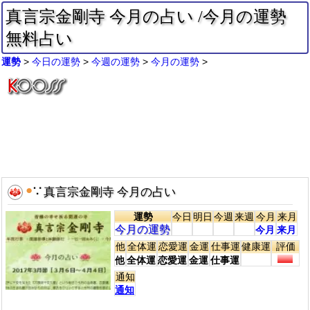
真言宗金剛寺 今月の占い /今月の運勢
無料占い
運勢
今日の運勢
今週の運勢
今月の運勢
●
∵
真言宗金剛寺 今月の占い
運勢
今日
明日
今週
来週
今月
来月
今月の運勢
今月
来月
他
全体運
恋愛運
金運
仕事運
健康運
評価
他
全体運
恋愛運
金運
仕事運
通知
通知