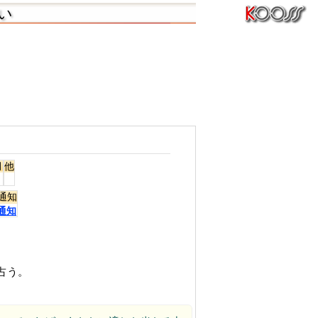
占い
月
他
通知
通知
占う。