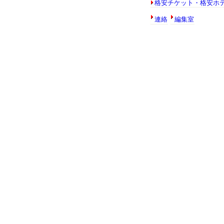
格安チケット・格安ホ
に切り替え。
連絡
編集室
全星座追加完了は6月初旬頃でしょう。
す。3月10日迄毎日更新されると思われま