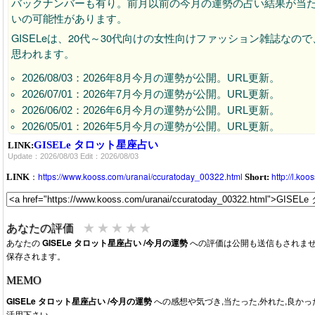
バックナンバーも有り。前月以前の今月の運勢の占い結果が当
いの可能性があります。
GISELeは、20代～30代向けの女性向けファッション雑誌な
思われます。
2026/08/03：2026年8月今月の運勢が公開。URL更新。
2026/07/01：2026年7月今月の運勢が公開。URL更新。
2026/06/02：2026年6月今月の運勢が公開。URL更新。
2026/05/01：2026年5月今月の運勢が公開。URL更新。
2026/04/02：2026年4月今月の運勢が公開。URL更新。
GISELe タロット星座占い
LINK:
Update：2026/08/03 Edit：2026/08/03
2026/02/02：2026年3月今月の運勢が公開。URL更新。
2026/02/02：2026年2月今月の運勢が公開。URL更新。
：
https://www.kooss.com/uranai/ccuratoday_00322.html
http://l.ko
LINK
Short:
2026/01/01：2026年1月今月の運勢が公開。URL更新。
2025/12/01：2025年12月今月の運勢が公開。URL更新。
2025/11/02：2025年11月今月の運勢が公開。URL更新。
★
★
★
★
★
あなたの評価
2025/10/02：2025年10月今月の運勢が公開。URL更新。
あなたの
GISELe タロット星座占い /今月の運勢
への評価は公開も送信もされま
保存されます。
2025/09/02：2025年9月今月の運勢が公開。URL更新。
2025/08/02：2025年8月今月の運勢が公開。URL更新。
MEMO
2025/07/02：2025年7月今月の運勢が公開。URL更新。
GISELe タロット星座占い /今月の運勢
への感想や気づき,当たった,外れた,良か
2025/06/03：2025年6月今月の運勢が公開中。URL更新。
活用下さい。