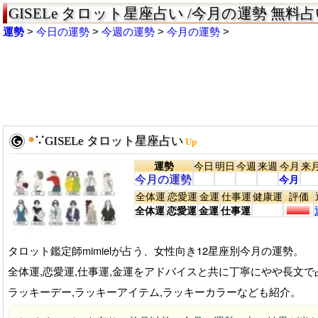
GISELe タロット星座占い /今月の運勢 無料
運勢
今日の運勢
今週の運勢
今月の運勢
●
∵
GISELe タロット星座占い
Up
運勢
今日
明日
今週
来週
今月
来
今月の運勢
今月
全体運
恋愛運
金運
仕事運
健康運
評価
全体運
恋愛運
金運
仕事運
タロット鑑定師mimielが占う、女性向き12星座別今月の運勢。
全体運,恋愛運,仕事運,金運をアドバイスと共に丁寧にやや長文で
ラッキーデー,ラッキーアイテム,ラッキーカラーなども紹介。