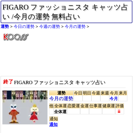
FIGARO ファッショニスタ キャッツ占
い /今月の運勢 無料占い
運勢
今日の運勢
今週の運勢
今月の運勢
終了
FIGARO ファッショニスタ キャッツ占い
運勢
今日
明日
今週
来週
今月
来月
今月の運勢
今月
他
全体運
恋愛運
金運
仕事運
健康運
評価
全体運
通知
通知