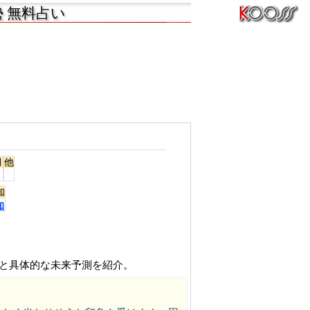
勢 無料占い
月
他
知
知
と具体的な未来予測を紹介。
。