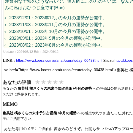
運命的な予知のような占いで、個人的にこの方の占いは、なん
みに私はおひつじ座です(Run)
2023/12/01：2023年12月の今月の運勢が公開中。
2023/11/03：2023年11月の今月の運勢が公開中。
2023/10/01：2023年10月の今月の運勢が公開中。
2023/09/01：2023年9月の今月の運勢が公開中。
2023/08/02：2023年8月の今月の運勢が公開中。
2023/07/11：2023年7月の今月の運勢が公開中。
Update：2024/06/12 Edit：2024/06/12
：
https://www.kooss.com/uranai/ccuratoday_00438.html
http://l.ko
LINK
Short:
★
★
★
★
★
あなたの評価
あなたの
集英社 橘さくらの未来予知占星術 /今月の運勢
への評価は公開も送信も
スだけに保存されます。
MEMO
集英社 橘さくらの未来予知占星術 /今月の運勢
への感想や気づき,当たった,外れ
モにご活用下さい。