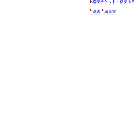
格安チケット・格安ホ
連絡
編集室