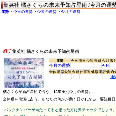
集英社 橘さくらの未来予知占星術 /今月の運
運勢
今日の運勢
今週の運勢
今月の運勢
終了
集英社 橘さくらの未来予知占星術
運勢
今日
明日
今週
来週
今月
来
今月の運勢
今月
全体運
恋愛運
金運
仕事運
健康運
評価
通
通
橘さくらが新占星術で占う、12星座別今月の運勢。
全体運を簡潔に占う。あなたの何かが動く日がわかる、要注目日
バックナンバーが当たってると思った方は要チェックでしょう