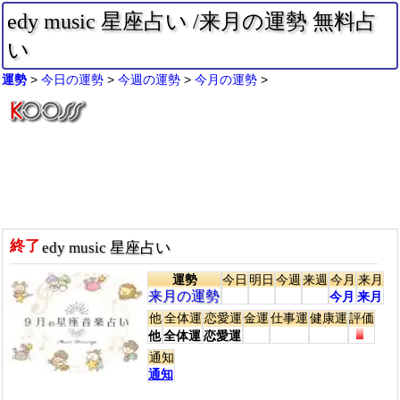
edy music 星座占い /来月の運勢 無料占
い
運勢
今日の運勢
今週の運勢
今月の運勢
終了
edy music 星座占い
運勢
今日
明日
今週
来週
今月
来月
来月の運勢
今月
来月
他
全体運
恋愛運
金運
仕事運
健康運
評価
他
全体運
恋愛運
通知
通知