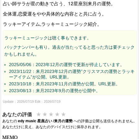
占い師サラが星の動きで占う、12星座別来月の運勢。
全体運,恋愛運をやや具体的な内容とと共に占う。
ラッキーアイテム,ラッキーミュージック紹介。
ラッキーミュージックは聴く事もできます。
バックナンバーも有り。過去が当たってると思った方は要チェック
かもしれません。
2025/05/06：2023年12月の運勢で更新が停止しています。
2023/11/22：来月2023年12月の運勢”クリスマスの運勢とラッキ
ーアイテム”が公開。URL更新。
2023/10/18：来月2023年11月の運勢が公開。URL更新。
2023/08/13：来月2023年9月の運勢が公開中。
Update：2026/07/19 Edit：2026/07/19
★
★
★
★
★
あなたの評価
あなたの
edy music 星座占い /来月の運勢
への評価は公開も送信もされません。
あなただけに見え、あなたのデバイスだけに保存されます。
MEMO