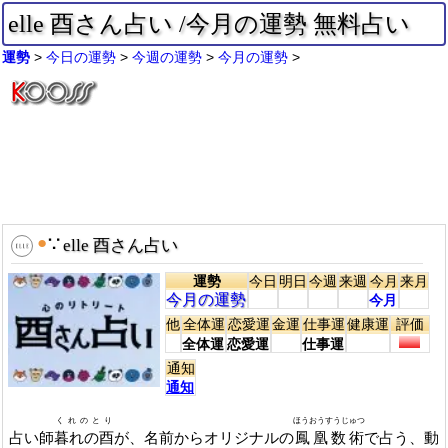
elle 酉さん占い /今月の運勢 無料占い
運勢
今日の運勢
今週の運勢
今月の運勢
●
∵
elle 酉さん占い
運勢
今日
明日
今週
来週
今月
来月
今月の運勢
今月
他
全体運
恋愛運
金運
仕事運
健康運
評価
全体運
恋愛運
仕事運
通知
通知
くれのとり
ほうおうすうじゅつ
占い師
暮れの酉
が、名前からオリジナルの
鳳凰数術
で占う、動