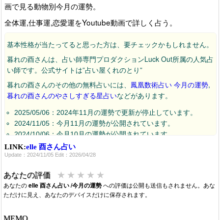
画で見る動物別今月の運勢。
全体運,仕事運,恋愛運をYoutube動画で詳しく占う。
基本性格が当たってると思った方は、要チェックかもしれません。
暮れの酉さんは、占い師専門プロダクションLuck Out所属の人気占
い師です。公式サイトは”占い屋くれのとり”
暮れの酉さんのその他の無料占いには、
鳳凰数術占い 今月の運勢
,
暮れの酉さんのやさしすぎる星占い
などがあります。
2025/05/06：2024年11月の運勢で更新が停止しています。
2024/11/05：今月11月の運勢が公開されています。
2024/10/06：今月10月の運勢が公開されています。
2024/09/09：今月9月の運勢が公開されています。
LINK:
elle 酉さん占い
Update：2024/11/05 Edit：2026/04/28
2024/08/04：今月8月の運勢が公開されています。
2024/07/05：今月7月の運勢が公開されています。
★
★
★
★
★
あなたの評価
2024/06/07：今月6月の運勢が公開されています。
あなたの
elle 酉さん占い /今月の運勢
への評価は公開も送信もされません。あな
2024/05/05：今月5月の運勢が公開されています。
ただけに見え、あなたのデバイスだけに保存されます。
2024/04/03：今月4月の運勢が公開されています。
2024/03/22：今月3月の運勢が公開されています。
MEMO