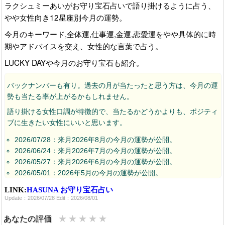
ラクシュミーあいがお守り宝石占いで語り掛けるように占う、
やや女性向き12星座別今月の運勢。
今月のキーワード,全体運,仕事運,金運,恋愛運をやや具体的に時
期やアドバイスを交え、女性的な言葉で占う。
LUCKY DAYや今月のお守り宝石も紹介。
バックナンバーも有り。過去の月が当たったと思う方は、今月の運
勢も当たる率が上がるかもしれません。
語り掛ける女性口調が特徴的で、当たるかどうかよりも、ポジティ
ブに生きたい女性にいいと思います。
2026/07/28：来月2026年8月の今月の運勢が公開。
2026/06/24：来月2026年7月の今月の運勢が公開。
2026/05/27：来月2026年6月の今月の運勢が公開。
2026/05/01：2026年5月の今月の運勢が公開。
2026/03/30：来月2026年4月今月の運勢が公開。
LINK:
HASUNA お守り宝石占い
2026/02/28：来月2026年3月今月の運勢が公開。
Update：2026/07/28 Edit：2026/08/01
2026/01/29：来月2026年2月今月の運勢が公開。
2026/01/20：
お守り宝石占い 2026年上半期の運勢
も公開。
★
★
★
★
★
あなたの評価