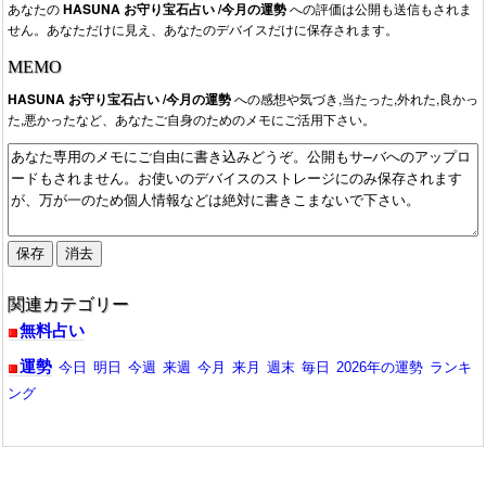
2025/12/24：来年2026年1月今月の運勢が公開。
あなたの
HASUNA お守り宝石占い /今月の運勢
への評価は公開も送信もされま
せん。あなただけに見え、あなたのデバイスだけに保存されます。
2025/11/29：来月2025年12月今月の運勢が公開。
2025/11/05：2025年11月今月の運勢が公開。
MEMO
2025/09/30：来月2025年10月今月の運勢が公開。
HASUNA お守り宝石占い /今月の運勢
への感想や気づき,当たった,外れた,良かっ
2025/08/28：来月2025年9月今月の運勢が公開。
た,悪かったなど、あなたご自身のためのメモにご活用下さい。
2025/07/31：来月2025年8月今月の運勢が公開。
2025/06/28：来月2025年7月今月の運勢が公開。
2025/06/06：2025年6月今月の運勢が公開中です。
関連カテゴリー
無料占い
運勢
今日
明日
今週
来週
今月
来月
週末
毎日
2026年の運勢
ランキ
ング