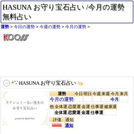
HASUNA お守り宝石占い /今月の運勢
無料占い
運勢
今日の運勢
今週の運勢
今月の運勢
●
∵
HASUNA お守り宝石占い
Up
運勢
今日
明日
今週
来週
今月
来月
今月の運勢
今月
他
全体運
恋愛運
金運
仕事運
健康運
全体運
恋愛運
金運
仕事運
評価
通知
通知