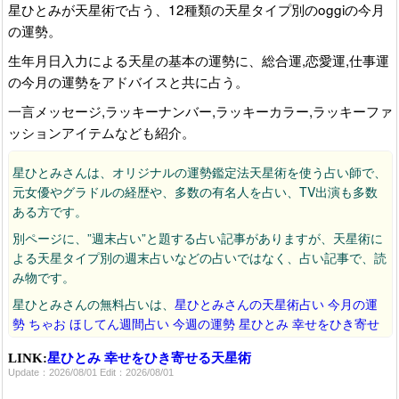
星ひとみが天星術で占う、12種類の天星タイプ別のoggiの今月
の運勢。
生年月日入力による天星の基本の運勢に、総合運,恋愛運,仕事運
の今月の運勢をアドバイスと共に占う。
一言メッセージ,ラッキーナンバー,ラッキーカラー,ラッキーファ
ッションアイテムなども紹介。
星ひとみさんは、オリジナルの運勢鑑定法天星術を使う占い師で、
元女優やグラドルの経歴や、多数の有名人を占い、TV出演も多数
ある方です。
別ページに、”週末占い”と題する占い記事がありますが、天星術に
よる天星タイプ別の週末占いなどの占いではなく、占い記事で、読
み物です。
星ひとみさんの無料占いは、
星ひとみさんの天星術占い 今月の運
勢
ちゃお ほしてん週間占い 今週の運勢
星ひとみ 幸せをひき寄せ
る天星術 今月の運勢
などがあります。
LINK:
星ひとみ 幸せをひき寄せる天星術
oggiは、小学館のアラサーOL向けファッション雑誌です。
Update：2026/08/01 Edit：2026/08/01