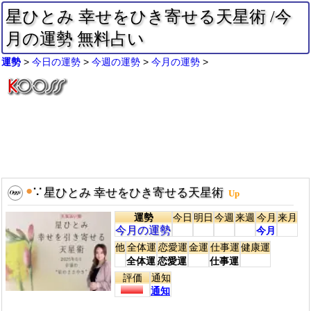
星ひとみ 幸せをひき寄せる天星術 /今
月の運勢 無料占い
運勢
今日の運勢
今週の運勢
今月の運勢
●
∵
星ひとみ 幸せをひき寄せる天星術
Up
運勢
今日
明日
今週
来週
今月
来月
今月の運勢
今月
他
全体運
恋愛運
金運
仕事運
健康運
全体運
恋愛運
仕事運
評価
通知
通知