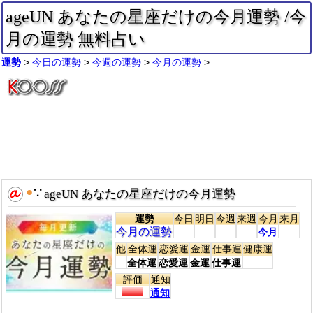
ageUN あなたの星座だけの今月運勢 /今
月の運勢 無料占い
運勢
今日の運勢
今週の運勢
今月の運勢
●
∵
ageUN あなたの星座だけの今月運勢
運勢
今日
明日
今週
来週
今月
来月
今月の運勢
今月
他
全体運
恋愛運
金運
仕事運
健康運
全体運
恋愛運
金運
仕事運
評価
通知
通知