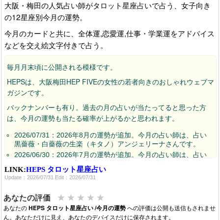
大阪・梅田の人気占い師がタロット星座占いで占う、女子向き
の12星座別今月の運勢。
今月のカードと共に、全体運,恋愛運,仕事・学業運をアドバイス
などを交え絵文字付きで占う。
毎月月末頃に公開される模様です。
HEPSは、大阪梅田HEP FIVEの女性の若者向きのおしゃれウェブマ
ガジンです。
バックナンバーも有り。過去の月の占いが当たってると思った方
は、今月の運勢も当たる確率が上がるかと思われます。
2026/07/31：2026年8月の運勢が追加。今月の占い師は、占い
黒薔薇・白薔薇の生楽（キタノ）アンジェリーナさんです。
2026/06/30：2026年7月の運勢が追加。今月の占い師は、占い
黒薔薇・白薔薇のトリニティ志音(しおん)さんです。
LINK:
HEPS タロット星座占い
2026/05/29：2026年6月の運勢が追加。今月の占い師は、占い
Update：2026/07/31 Edit：2026/07/31
黒薔薇・白薔薇の雅麗花(みやびれいか)さんです。
2026/04/30：2026年5月の運勢が追加。今月の占い師は、占い
★
★
★
★
★
あなたの評価
黒薔薇・白薔薇の初瀬敬奈(はつせけいな)さんです。
あなたの
HEPS タロット星座占い /今月の運勢
への評価は公開も送信もされませ
2026/03/31：来月2026年4月の運勢が追加されています。今月の
ん。あなただけに見え、あなたのデバイスだけに保存されます。