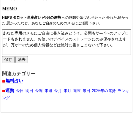
占い師は、占い 黒薔薇・白薔薇のRuby(ルビー)さんです。
2026/02/27：来月2026年3月の運勢が追加されています。今月の
MEMO
占い師は、占い 黒薔薇・白薔薇の神人優月(かみとるな)さんで
HEPS タロット星座占い /今月の運勢
への感想や気づき,当たった,外れた,良かっ
す。
た,悪かったなど、あなたご自身のためのメモにご活用下さい。
2026/01/30：来月2026年2月の運勢が追加されています。今月の
占い師は、占い 黒薔薇・白薔薇のJINSA(じんさ)さんです。
2025/12/27：来年2026年1月の運勢が追加されています。今月の
占い師は、占い 黒薔薇・白薔薇の月香(つきこ)さんです。
2025/11/28：来月2025年12月の運勢が追加されています。今月
の占い師は、占い 黒薔薇・白薔薇のMadara（マダラ）さんで
す。
2025/10/31：来月2025年11月の運勢が追加されています。今月
の占い師は、占い 黒薔薇・白薔薇の初瀬敬奈(はつせけいな)さん
関連カテゴリー
です。
無料占い
2025/09/30：来月2025年10月の運勢が追加されています。今月
の占い師は、占い 黒薔薇・白薔薇の彌璃咲（しょう りら）さん
運勢
今日
明日
今週
来週
今月
来月
週末
毎日
2026年の運勢
ランキ
です。
ング
2025/08/29：来月2025年9月の運勢が追加されています。今月の
占い師は、占い 黒薔薇・白薔薇の真凰(まお)さんです。
2025/07/31：来月2025年8月の運勢が追加されています。今月の
占い師は、雅麗花（みやびれいか）さんです。
2025/06/30：来月2025年7月の運勢が追加されています。
2025/05/30：来月2025年6月の運勢が追加されています。