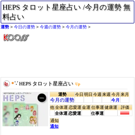
HEPS タロット星座占い /今月の運勢 無
料占い
運勢
今日の運勢
今週の運勢
今月の運勢
●
∵
HEPS タロット星座占い
Up
運勢
今日
明日
今週
来週
今月
来月
今月の運勢
今月
他
全体運
恋愛運
金運
仕事運
健康運
評価
全体運
恋愛運
仕事運
通知
通知