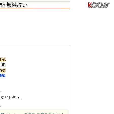
の運勢 無料占い
月
他
他
通知
通知
。
スなども占う。
。