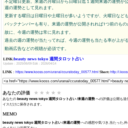
不定曜日更新。来週の月曜日から日曜日迄１週間来週の運勢が公
週の運勢として見れます。
更新する曜日は日曜日や土曜日が多いようですが、火曜日など
バックナンバーも有り。来週の運勢が公開されれば1つ前のもの
故に、今週の運勢は常に見れます。
過去の週の運勢が当たってれば、今週の運勢も当たる率が上が
動画広告などの視聴が必須です。
beauty news tokyo 週間タロット占い
LINK:
Update：2025/06/09 Edit：2026/04/14
：
https://www.kooss.com/uranai/ccuratoday_00577.html
http://l.ko
LINK
Short:
★
★
★
★
★
あなたの評価
あなたの
beauty news tokyo 週間タロット占い /来週の運勢
への評価は公開も送
イスだけに保存されます。
MEMO
beauty news tokyo 週間タロット占い /来週の運勢
への感想や気づき,当たった,
のメモにご活用下さい。