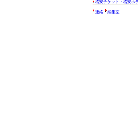
格安チケット・格安ホ
連絡
編集室