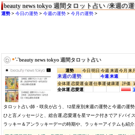
beauty news tokyo 週間タロット占い /来週
運勢
今日の運勢
今週の運勢
今月の運勢
●
∵
beauty news tokyo 週間タロット占い
運勢
今日
明日
今週
来週
今月
来
来週の運勢
今週
来週
全体運
恋愛運
金運
仕事運
健康運
評価
全体運
恋愛運
タロット占い師・咲良が占う、12星座別来週の運勢と今週の運勢
ひと言メッセージと、総合運,恋愛運を星マーク付きでアドバイ
ラッキー＆アンラッキーデーの時期や、ラッキーアイテムも紹介