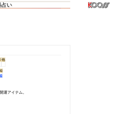
料占い
月
他
知
知
と開運アイテム。
。