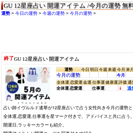
GU 12星座占い 開運アイテム /今月の運勢 無
運勢
今日の運勢
今週の運勢
今月の運勢
終了
GU 12星座占い 開運アイテム
運勢
今日
明日
今週
来週
今月
来
今月の運勢
今月
全体運
恋愛運
金運
仕事運
健康運
評価
通
全体運
恋愛運
仕事運
通
イヴルルドはるか
占い師
イヴルルド遙華
が12星座占いで占う女性向き今月の運勢
全体運,恋愛運,仕事運を星マーク付きで、アドバイスと共に占う
開運日,ラッキーカラーも紹介。