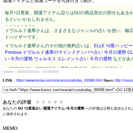
開運アイテムと開運コーデを写真付きで紹介。
毎月1日更新。開運アイテム辺りはGUの商品宣伝の部分もある
るといいかもしれません。
イヴルルドはるか
イヴルルド遙華
さんは、さまざまなジャンルの占いを使い、幅
ドバイザーです。
イヴルルド遙華さんのその他の無料占いは、
ELLE 10星ハッ
Precious イヴルルド遙華のマインドナンバー占い 今月の運勢
C
い 今月の運勢
ウェルネス エレメント占い 今月の運勢
などがあ
2025/09/10：2025年8月の運勢で最終回。現在は更新停止。
Update：2026/03/03 Edit：2026/03/03
2025/08/01：今月2025年8月の運勢が公開。URL更新。
：
https://www.kooss.com/uranai/ccuratoday_00588.html
http://l.ko
LINK
Short:
2025/06/27：来月2025年7月の運勢が公開。URL更新。今
2025/06/01：今月2025年6月の運勢が公開。URL更新。
2025/05/21：今月2025年5月の運勢が公開中です。
★
★
★
★
★
あなたの評価
あなたの
GU 12星座占い 開運アイテム /今月の運勢
への評価は公開も送信もされ
に保存されます。
MEMO