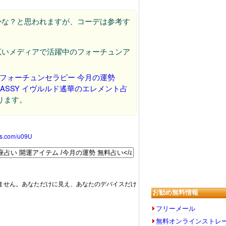
かな？と思われますが、コーデは参考す
広いメディアで活躍中のフォーチュンア
ピーフォーチュンセラピー 今月の運勢
LASSY イヴルルド遙華のエレメント占
ります。
oss.com/u09U
月は更新が早いようです。
ません。あなただけに見え、あなたのデバイスだけ
お勧め無料情報
フリーメール
無料オンラインストレ