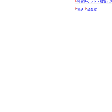
格安チケット・格安ホ
連絡
編集室