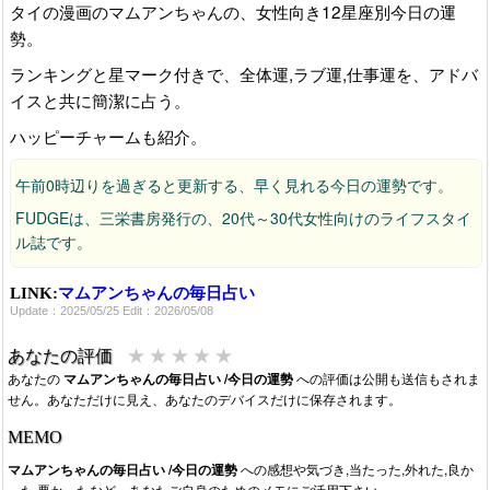
タイの漫画のマムアンちゃんの、女性向き12星座別今日の運
勢。
ランキングと星マーク付きで、全体運,ラブ運,仕事運を、アドバ
イスと共に簡潔に占う。
ハッピーチャームも紹介。
午前0時辺りを過ぎると更新する、早く見れる今日の運勢です。
FUDGEは、三栄書房発行の、20代～30代女性向けのライフスタイ
ル誌です。
LINK:
マムアンちゃんの毎日占い
Update：2025/05/25 Edit：2026/05/08
★
★
★
★
★
あなたの評価
あなたの
マムアンちゃんの毎日占い /今日の運勢
への評価は公開も送信もされま
せん。あなただけに見え、あなたのデバイスだけに保存されます。
MEMO
マムアンちゃんの毎日占い /今日の運勢
への感想や気づき,当たった,外れた,良か
った,悪かったなど、あなたご自身のためのメモにご活用下さい。