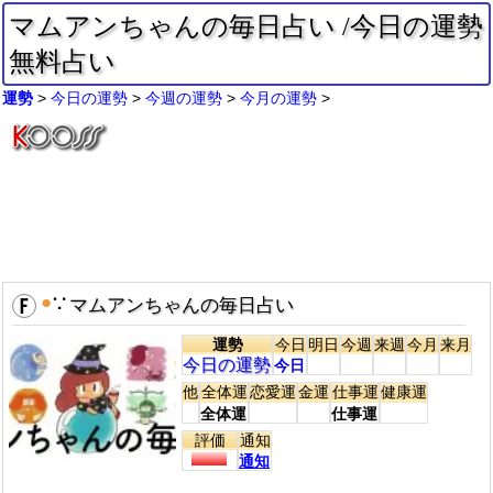
マムアンちゃんの毎日占い /今日の運勢
無料占い
運勢
今日の運勢
今週の運勢
今月の運勢
●
∵
マムアンちゃんの毎日占い
運勢
今日
明日
今週
来週
今月
来月
今日の運勢
今日
他
全体運
恋愛運
金運
仕事運
健康運
全体運
仕事運
評価
通知
通知